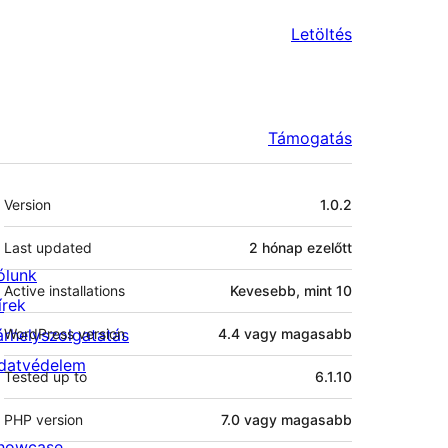
Letöltés
Támogatás
Meta
Version
1.0.2
Last updated
2 hónap
ezelőtt
ólunk
Active installations
Kevesebb, mint 10
írek
árhelyszolgatatás
WordPress version
4.4 vagy magasabb
datvédelem
Tested up to
6.1.10
PHP version
7.0 vagy magasabb
howcase