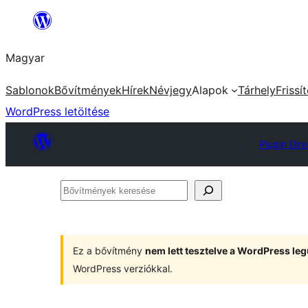
Ugrás
a
Magyar
tartalomhoz
Sablonok
Bővítmények
Hírek
Névjegy
Alapok
Tárhely
Frissí
WordPress letöltése
Plugin Dir
Bővítmények
keresése
Ez a bővítmény
nem lett tesztelve a WordPress leg
WordPress verziókkal.