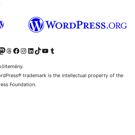
↗
Twitter) account
r Bluesky account
Twitter csatornánk
Visit our Threads account
Facebook oldalunk megtekintése
Visit our Instagram account
Visit our LinkedIn account
Visit our TikTok account
Visit our YouTube channel
Visit our Tumblr account
költemény.
rdPress® trademark is the intellectual property of the
ess Foundation.