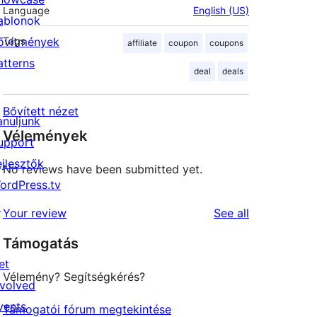
Language
English (US)
ablonok
ővítmények
Tags
affiliate
coupon
coupons
atterns
deal
deals
Bővített nézet
anuljunk
Vélemények
upport
ejlesztők
No reviews have been submitted yet.
ordPress.tv
↗
reviews
Your review
See all
Támogatás
et
Vélemény? Segítségkérés?
nvolved
vents
Támogatói fórum megtekintése