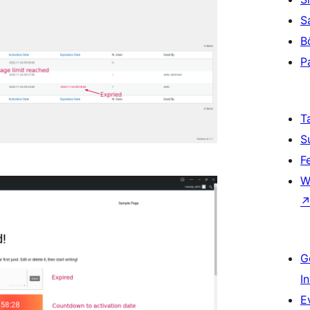
S
B
P
T
S
F
W
G
I
E