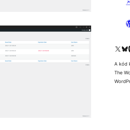
Visit our X (formerly 
Visit ou
A kód 
The Wo
WordPr