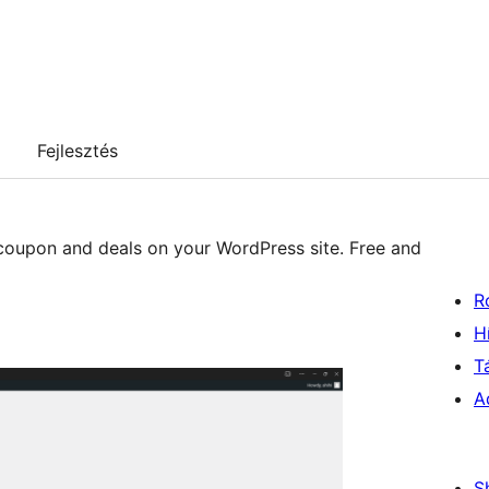
Fejlesztés
coupon and deals on your WordPress site. Free and
R
H
T
A
S