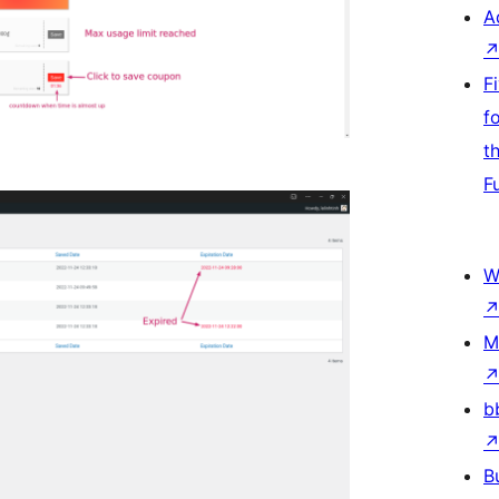
A
F
f
t
F
W
M
b
B