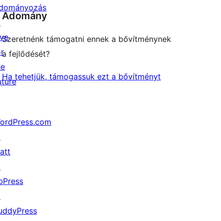
dományozás
Adomány
↗
ive
Szeretnénk támogatni ennek a bővítménynek
or
a fejlődését?
he
Ha tehetjük, támogassuk ezt a bővítményt
uture
ordPress.com
↗
att
↗
bPress
↗
uddyPress