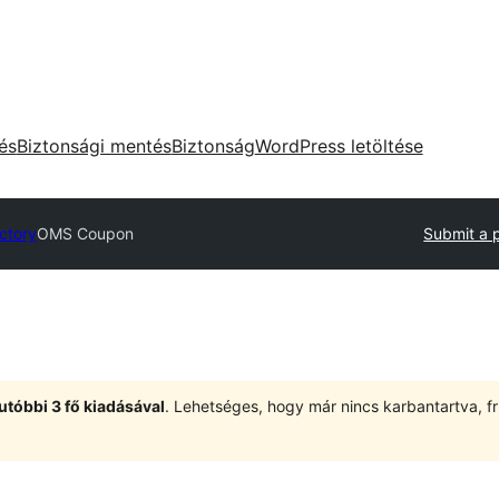
tés
Biztonsági mentés
Biztonság
WordPress letöltése
ectory
OMS Coupon
Submit a 
utóbbi 3 fő kiadásával
. Lehetséges, hogy már nincs karbantartva, fri