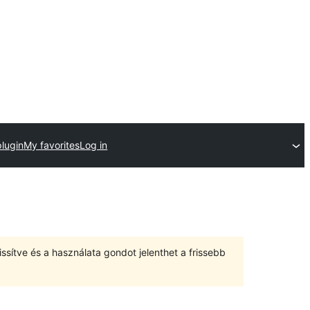
plugin
My favorites
Log in
ssítve és a használata gondot jelenthet a frissebb