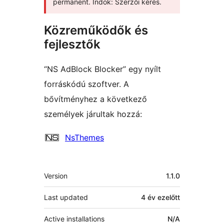
permanent. Indok: Szerzői kérés.
Közreműködők és
fejlesztők
“NS AdBlock Blocker” egy nyílt
forráskódú szoftver. A
bővítményhez a következő
személyek járultak hozzá:
Közreműködők
NsThemes
Meta
Version
1.1.0
Last updated
4 év
ezelőtt
Active installations
N/A