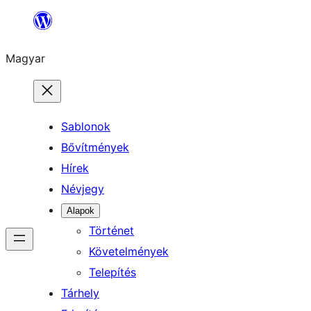
Ugrás
a
Magyar
tartalomhoz
Sablonok
Bővítmények
Hírek
Névjegy
Alapok
Történet
Követelmények
Telepítés
Tárhely