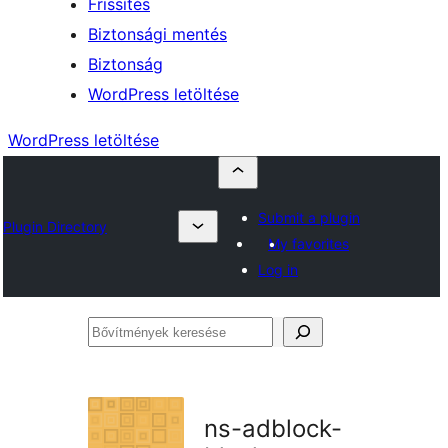
Frissítés
Biztonsági mentés
Biztonság
WordPress letöltése
WordPress letöltése
Submit a plugin
Plugin Directory
My favorites
Log in
Bővítmények
keresése
ns-adblock-