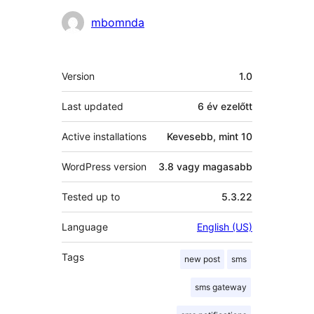
Közreműködők
mbomnda
Meta
Version
1.0
Last updated
6 év
ezelőtt
Active installations
Kevesebb, mint 10
WordPress version
3.8 vagy magasabb
Tested up to
5.3.22
Language
English (US)
Tags
new post
sms
sms gateway