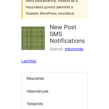
nincs karbantartva, frissítve és a
használata gondot jelenthet a
frissebb WordPress verziókkal.
New Post
SMS
Notifications
Szerző:
mbomnda
Letöltés
Részletek
Vélemények
Telepítés