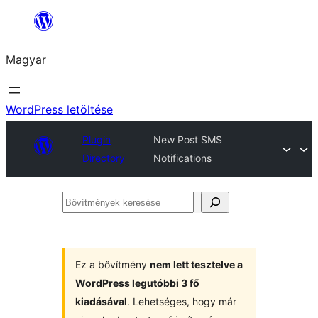
Ugrás
a
Magyar
tartalomhoz
WordPress letöltése
Plugin
New Post SMS
Directory
Notifications
Bővítmények
keresése
Ez a bővítmény
nem lett tesztelve a
WordPress legutóbbi 3 fő
kiadásával
. Lehetséges, hogy már