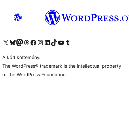
Visit our X (formerly Twitter) account
Visit our Bluesky account
Twitter csatornánk
Visit our Threads account
Facebook oldalunk megtekintése
Visit our Instagram account
Visit our LinkedIn account
Visit our TikTok account
Visit our YouTube channel
Visit our Tumblr account
A kód költemény.
The WordPress® trademark is the intellectual property
of the WordPress Foundation.