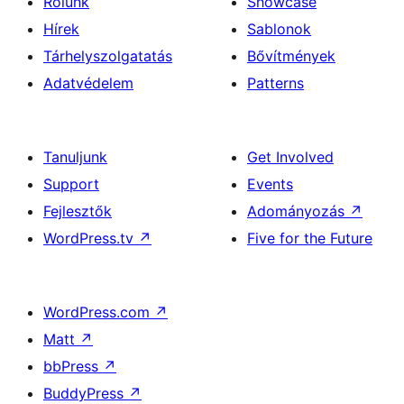
Rólunk
Showcase
Hírek
Sablonok
Tárhelyszolgatatás
Bővítmények
Adatvédelem
Patterns
Tanuljunk
Get Involved
Support
Events
Fejlesztők
Adományozás
↗
WordPress.tv
↗
Five for the Future
WordPress.com
↗
Matt
↗
bbPress
↗
BuddyPress
↗