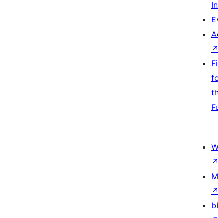
I
E
A
F
f
t
F
W
M
b