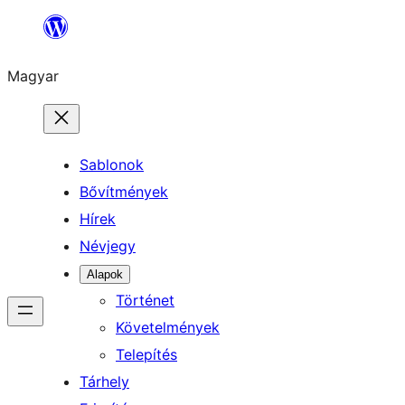
Ugrás
a
Magyar
tartalomhoz
Sablonok
Bővítmények
Hírek
Névjegy
Alapok
Történet
Követelmények
Telepítés
Tárhely