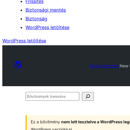
Frissítés
Biztonsági mentés
Biztonság
WordPress letöltése
WordPress letöltése
Plugin Directory
New 
Bővítmények
keresése
Ez a bővítmény
nem lett tesztelve a WordPress leg
WordPress verziókkal.