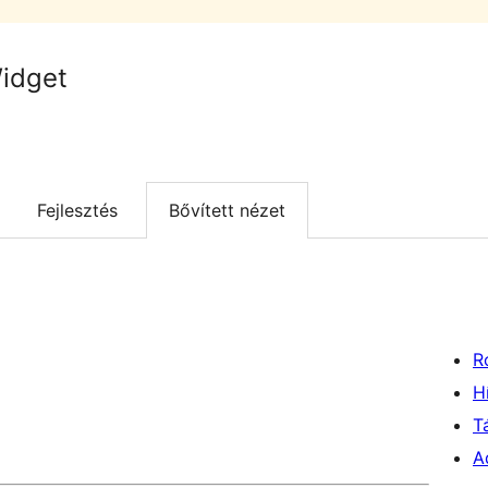
idget
Fejlesztés
Bővített nézet
R
H
T
A