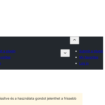
t a plugin
Submit a plugin
vorites
My favorites
n
Log in
ssítve és a használata gondot jelenthet a frissebb