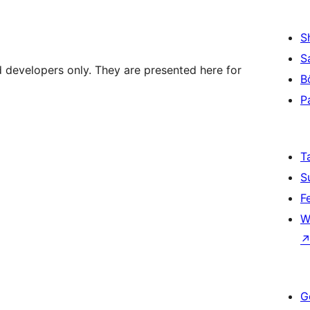
S
S
d developers only. They are presented here for
B
P
T
S
F
W
G