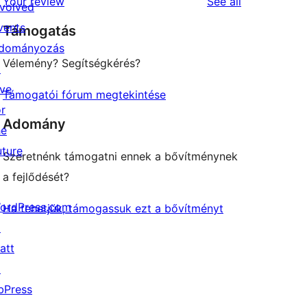
reviews
Your review
See all
reviews
nvolved
star
vents
Támogatás
review
dományozás
Vélemény? Segítségkérés?
↗
ive
Támogatói fórum megtekintése
or
Adomány
he
uture
Szeretnénk támogatni ennek a bővítménynek
a fejlődését?
ordPress.com
Ha tehetjük, támogassuk ezt a bővítményt
↗
att
↗
bPress