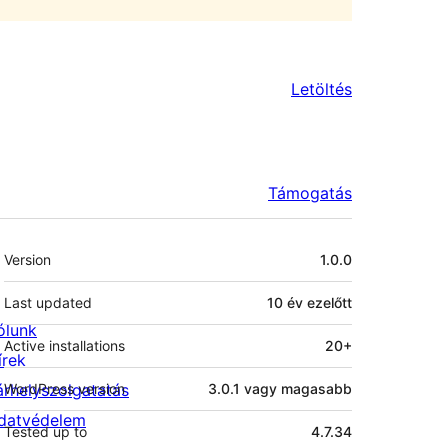
Letöltés
Támogatás
Meta
Version
1.0.0
Last updated
10 év
ezelőtt
ólunk
Active installations
20+
írek
árhelyszolgatatás
WordPress version
3.0.1 vagy magasabb
datvédelem
Tested up to
4.7.34