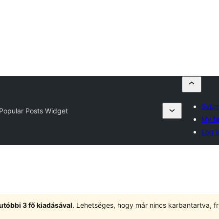
Submi
Popular Posts Widget
My fa
Log i
utóbbi 3 fő kiadásával
. Lehetséges, hogy már nincs karbantartva, fri