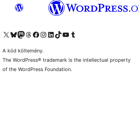
Visit our X (formerly Twitter) account
Visit our Bluesky account
Twitter csatornánk
Visit our Threads account
Facebook oldalunk megtekintése
Visit our Instagram account
Visit our LinkedIn account
Visit our TikTok account
Visit our YouTube channel
Visit our Tumblr account
A kód költemény.
The WordPress® trademark is the intellectual property
of the WordPress Foundation.