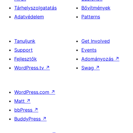
Tárhelyszolgatatás
Bővítmények
Adatvédelem
Patterns
Tanuljunk
Get Involved
Support
Events
Fejlesztők
Adományozás
↗
WordPress.tv
↗
Swag
↗
WordPress.com
↗
Matt
↗
bbPress
↗
BuddyPress
↗