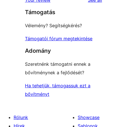
Your review
See all
reviews
star
Támogatás
reviews
Vélemény? Segítségkérés?
Támogatói fórum megtekintése
Adomány
Szeretnénk támogatni ennek a
bővítménynek a fejlődését?
Ha tehetjük, támogassuk ezt a
bővítményt
Rólunk
Showcase
Hírek
Sablonok