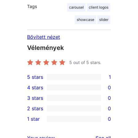
Tags
carousel
client logos
showcase
slider
Bővített nézet
Vélemények
5
out of 5 stars.
5 stars
1
1
4 stars
0
5-
0
3 stars
0
star
4-
0
2 stars
0
review
star
3-
0
1 star
0
reviews
star
2-
0
reviews
star
1-
reviews