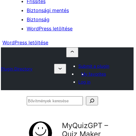
Frissítés
Biztonsági mentés
Biztonság
WordPress letöltése
WordPress letöltése
Submit a plugin
Plugin Directory
My favorites
Log in
Bővítmények
keresése
MyQuizGPT –
Quiz Maker