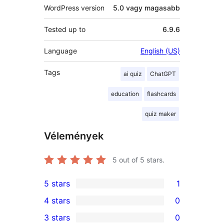
WordPress version
5.0 vagy magasabb
Tested up to
6.9.6
Language
English (US)
Tags
ai quiz
ChatGPT
education
flashcards
quiz maker
Vélemények
5
out of 5 stars.
5 stars
1
1
4 stars
0
5-
0
3 stars
0
star
4-