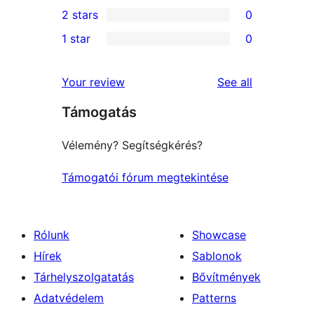
0
2 stars
0
review
star
3-
0
1 star
0
reviews
star
2-
0
reviews
star
1-
reviews
Your review
See all
reviews
star
Támogatás
reviews
Vélemény? Segítségkérés?
Támogatói fórum megtekintése
Rólunk
Showcase
Hírek
Sablonok
Tárhelyszolgatatás
Bővítmények
Adatvédelem
Patterns