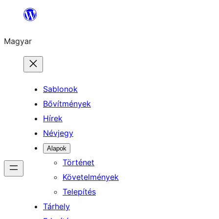
Ugrás
a
Magyar
tartalomhoz
Sablonok
Bővítmények
Hírek
Névjegy
Alapok
Történet
Követelmények
Telepítés
Tárhely