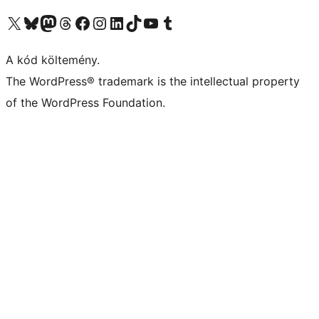
Visit our X (formerly Twitter) account
Visit our Bluesky account
Twitter csatornánk
Visit our Threads account
Facebook oldalunk megtekintése
Visit our Instagram account
Visit our LinkedIn account
Visit our TikTok account
Visit our YouTube channel
Visit our Tumblr account
A kód költemény.
The WordPress® trademark is the intellectual property
of the WordPress Foundation.