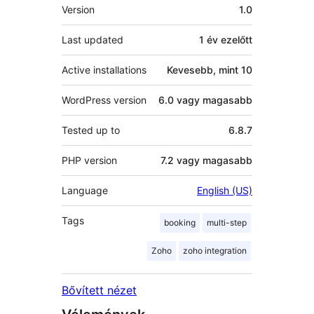
Meta
Version
1.0
Last updated
1 év
ezelőtt
Active installations
Kevesebb, mint 10
WordPress version
6.0 vagy magasabb
Tested up to
6.8.7
PHP version
7.2 vagy magasabb
Language
English (US)
Tags
booking
multi-step
Zoho
zoho integration
Bővített nézet