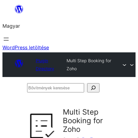
Ugrás
a
Magyar
tartalomhoz
WordPress letöltése
Plugin
Multi Step Booking for
Directory
Zoho
Bővítmények
keresése
Multi Step
Booking for
Zoho