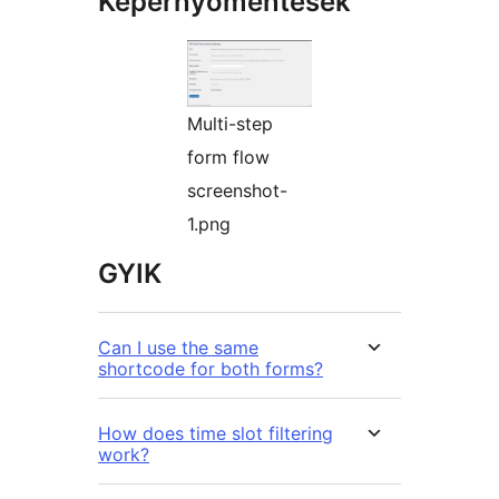
Képernyőmentések
Multi-step
form flow
screenshot-
1.png
GYIK
Can I use the same
shortcode for both forms?
How does time slot filtering
work?