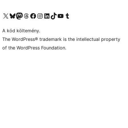
Visit our X (formerly Twitter) account
Visit our Bluesky account
Twitter csatornánk
Visit our Threads account
Facebook oldalunk megtekintése
Visit our Instagram account
Visit our LinkedIn account
Visit our TikTok account
Visit our YouTube channel
Visit our Tumblr account
A kód költemény.
The WordPress® trademark is the intellectual property
of the WordPress Foundation.