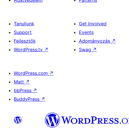
Adatvédelem
Patterns
Tanuljunk
Get Involved
Support
Events
Fejlesztők
Adományozás
↗
WordPress.tv
↗
Swag
↗
WordPress.com
↗
Matt
↗
bbPress
↗
BuddyPress
↗