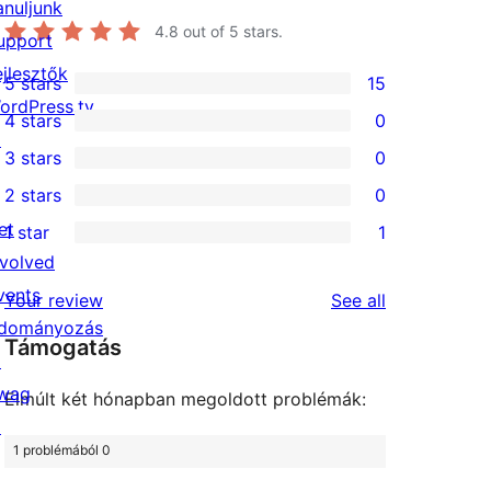
anuljunk
4.8
out of 5 stars.
upport
ejlesztők
5 stars
15
15
ordPress.tv
4 stars
0
5-
0
↗
3 stars
0
star
4-
0
2 stars
0
reviews
star
3-
0
et
1 star
1
reviews
star
2-
1
nvolved
reviews
star
1-
vents
reviews
Your review
See all
reviews
star
dományozás
Támogatás
review
↗
wag
Elmúlt két hónapban megoldott problémák:
↗
1 problémából 0