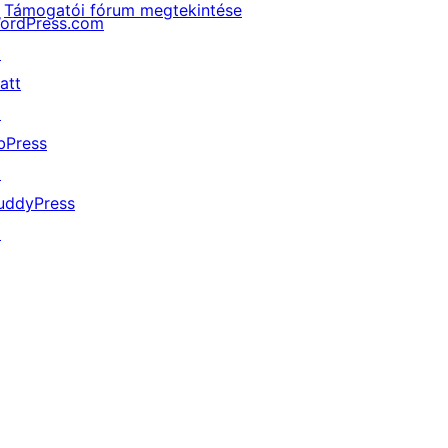
Támogatói fórum megtekintése
ordPress.com
↗
att
↗
bPress
↗
uddyPress
↗