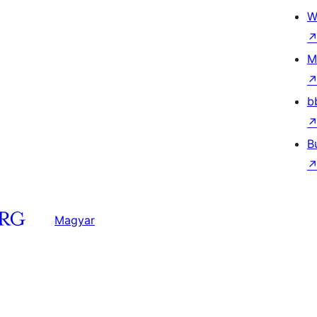
W
M
b
B
Magyar