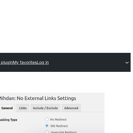
 plugin
My favorites
Log in