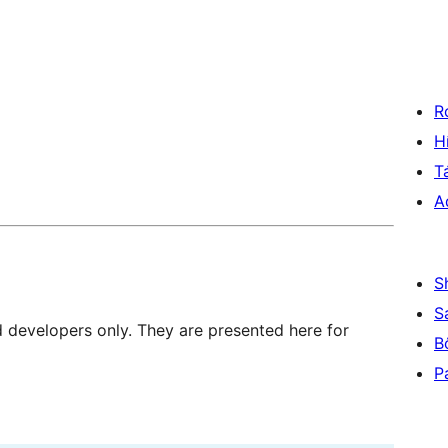
R
H
T
A
S
S
d developers only. They are presented here for
B
P