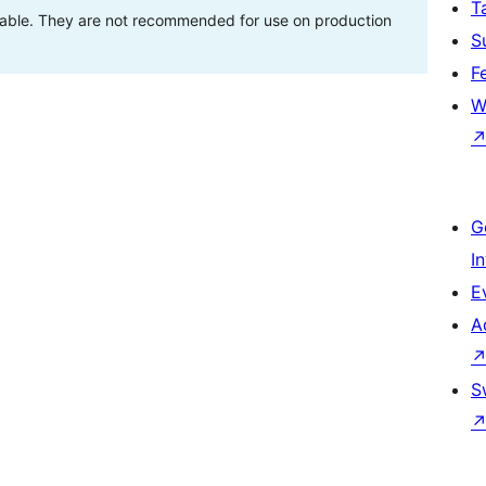
T
stable. They are not recommended for use on production
S
F
W
G
I
E
A
S