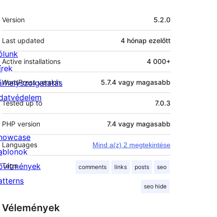
Meta
Version
5.2.0
Last updated
4 hónap
ezelőtt
ólunk
Active installations
4 000+
írek
árhelyszolgatatás
WordPress version
5.7.4 vagy magasabb
datvédelem
Tested up to
7.0.3
PHP version
7.4 vagy magasabb
howcase
Languages
Mind a(z) 2 megtekintése
ablonok
ővítmények
Tags
comments
links
posts
seo
atterns
seo hide
Vélemények