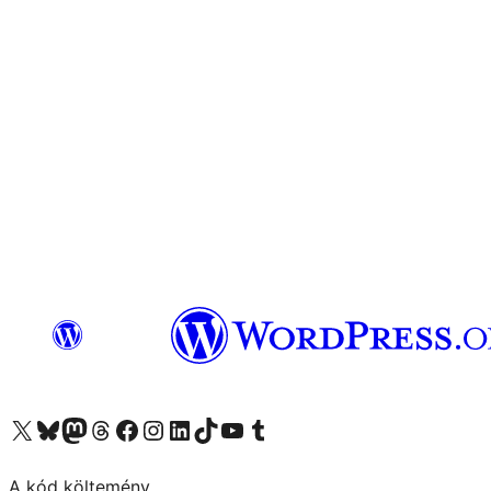
Visit our X (formerly Twitter) account
Visit our Bluesky account
Twitter csatornánk
Visit our Threads account
Facebook oldalunk megtekintése
Visit our Instagram account
Visit our LinkedIn account
Visit our TikTok account
Visit our YouTube channel
Visit our Tumblr account
A kód költemény.