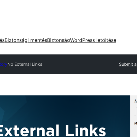
tés
Biztonsági mentés
Biztonság
WordPress letöltése
tory
No External Links
Submit a