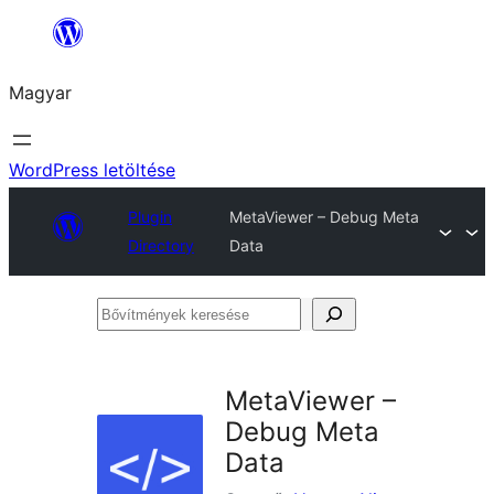
Ugrás
a
Magyar
tartalomhoz
WordPress letöltése
Plugin
MetaViewer – Debug Meta
Directory
Data
Bővítmények
keresése
MetaViewer –
Debug Meta
Data