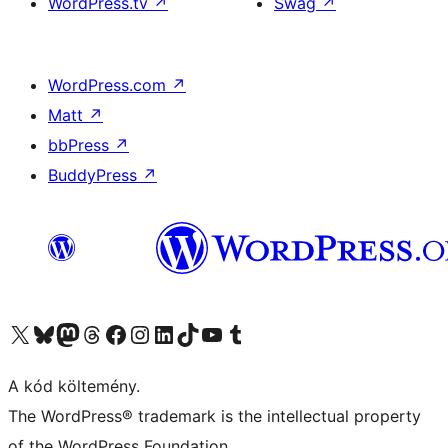
WordPress.tv
↗
Swag
↗
WordPress.com
↗
Matt
↗
bbPress
↗
BuddyPress
↗
Visit our X (formerly Twitter) account
Visit our Bluesky account
Twitter csatornánk
Visit our Threads account
Facebook oldalunk megtekintése
Visit our Instagram account
Visit our LinkedIn account
Visit our TikTok account
Visit our YouTube channel
Visit our Tumblr account
A kód költemény.
The WordPress® trademark is the intellectual property
of the WordPress Foundation.