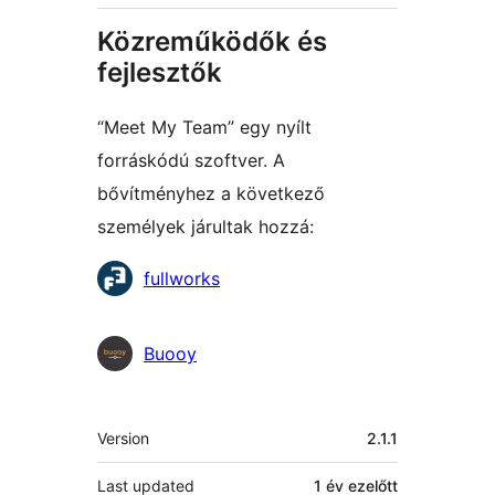
Közreműködők és
fejlesztők
“Meet My Team” egy nyílt
forráskódú szoftver. A
bővítményhez a következő
személyek járultak hozzá:
Közreműködők
fullworks
Buooy
Meta
Version
2.1.1
Last updated
1 év
ezelőtt