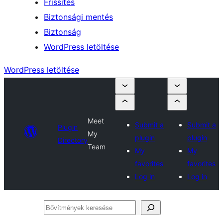
Frissítés
Biztonsági mentés
Biztonság
WordPress letöltése
WordPress letöltése
Meet
Submit a
Submit a
Plugin
My
plugin
plugin
Directory
Team
My
My
favorites
favorites
Log in
Log in
Bővítmények
keresése