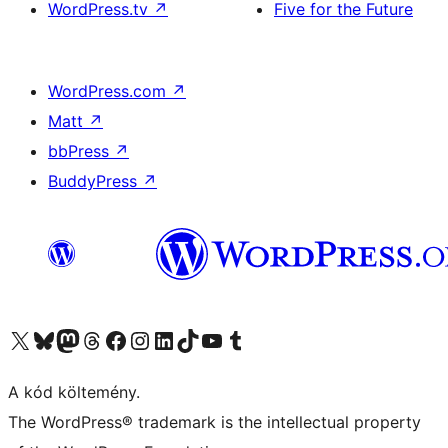
WordPress.tv
↗
Five for the Future
WordPress.com
↗
Matt
↗
bbPress
↗
BuddyPress
↗
Visit our X (formerly Twitter) account
Visit our Bluesky account
Twitter csatornánk
Visit our Threads account
Facebook oldalunk megtekintése
Visit our Instagram account
Visit our LinkedIn account
Visit our TikTok account
Visit our YouTube channel
Visit our Tumblr account
A kód költemény.
The WordPress® trademark is the intellectual property