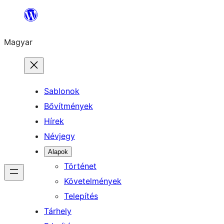
Ugrás
a
Magyar
tartalomhoz
Sablonok
Bővítmények
Hírek
Névjegy
Alapok
Történet
Követelmények
Telepítés
Tárhely