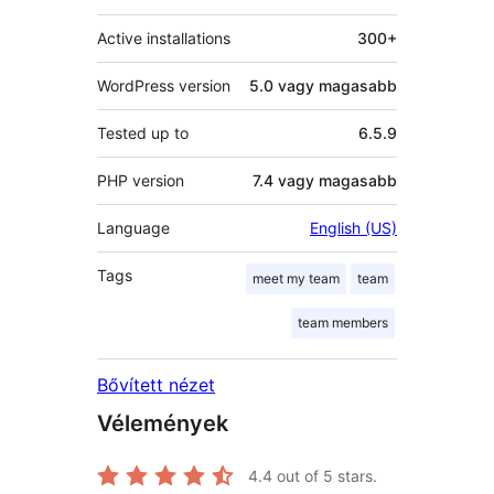
Active installations
300+
WordPress version
5.0 vagy magasabb
Tested up to
6.5.9
PHP version
7.4 vagy magasabb
Language
English (US)
Tags
meet my team
team
team members
Bővített nézet
Vélemények
4.4
out of 5 stars.