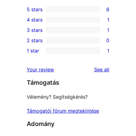
5 stars
8
8
4 stars
1
5-
1
3 stars
1
star
4-
1
2 stars
0
reviews
star
3-
0
1 star
1
review
star
2-
1
review
star
1-
reviews
Your review
See all
reviews
star
Támogatás
review
Vélemény? Segítségkérés?
Támogatói fórum megtekintése
Adomány