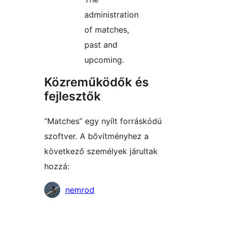
administration
of matches,
past and
upcoming.
Közreműködők és
fejlesztők
“Matches” egy nyílt forráskódú
szoftver. A bővítményhez a
következő személyek járultak
hozzá:
Közreműködők
nemrod
Meta