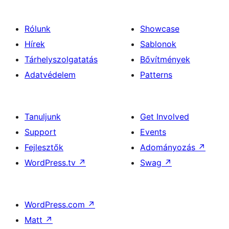
Rólunk
Showcase
Hírek
Sablonok
Tárhelyszolgatatás
Bővítmények
Adatvédelem
Patterns
Tanuljunk
Get Involved
Support
Events
Fejlesztők
Adományozás
↗
WordPress.tv
↗
Swag
↗
WordPress.com
↗
Matt
↗