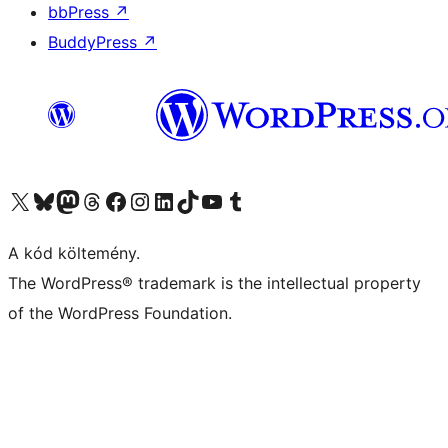
bbPress
↗
BuddyPress
↗
Visit our X (formerly Twitter) account
Visit our Bluesky account
Twitter csatornánk
Visit our Threads account
Facebook oldalunk megtekintése
Visit our Instagram account
Visit our LinkedIn account
Visit our TikTok account
Visit our YouTube channel
Visit our Tumblr account
A kód költemény.
The WordPress® trademark is the intellectual property
of the WordPress Foundation.