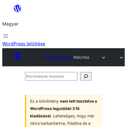
Ugrás
a
Magyar
tartalomhoz
WordPress letöltése
Plugin Directory
Matches
Bővítmények
keresése
Ez a bővítmény
nem lett tesztelve a
WordPress legutóbbi 3 fő
kiadásával
. Lehetséges, hogy már
nincs karbantartva, frissítve és a