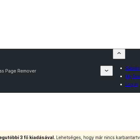
Submit
ss Page Remover
My fav
Log in
egutóbbi 3 fő kiadásával
. Lehetséges, hogy már nincs karbantartva