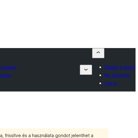
 a plugin
Submit a plugin
orites
My favorites
Log in
, frissítve és a használata gondot jelenthet a