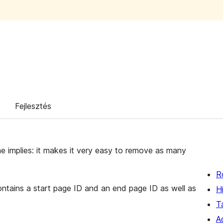
Fejlesztés
implies: it makes it very easy to remove as many
R
ntains a start page ID and an end page ID as well as
H
T
A