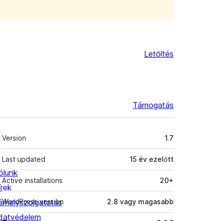
Letöltés
Támogatás
Meta
Version
1.7
Last updated
15 év
ezelőtt
ólunk
Active installations
20+
írek
árhelyszolgatatás
WordPress version
2.8 vagy magasabb
datvédelem