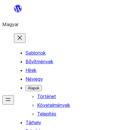
Ugrás
a
Magyar
tartalomhoz
Sablonok
Bővítmények
Hírek
Névjegy
Alapok
Történet
Követelmények
Telepítés
Tárhely