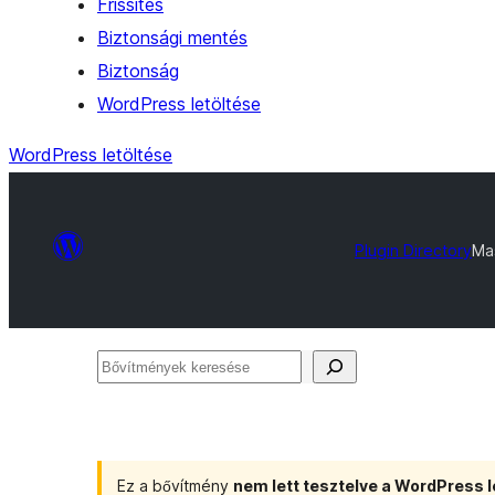
Frissítés
Biztonsági mentés
Biztonság
WordPress letöltése
WordPress letöltése
Plugin Directory
Ma
Bővítmények
keresése
Ez a bővítmény
nem lett tesztelve a WordPress l