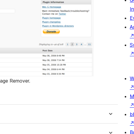
G
I
E
A
S
W
Page Remover.
M
b
B