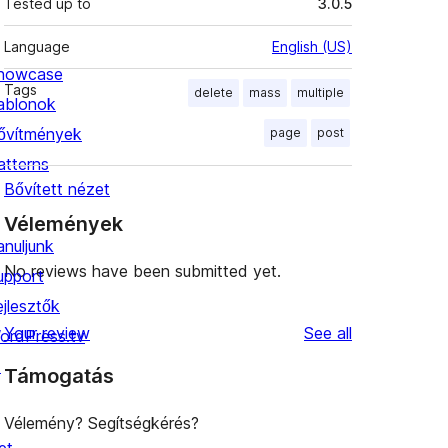
Tested up to
3.0.5
Language
English (US)
howcase
Tags
delete
mass
multiple
ablonok
ővítmények
page
post
atterns
Bővített nézet
Vélemények
anuljunk
No reviews have been submitted yet.
upport
ejlesztők
reviews
Your review
See all
ordPress.tv
↗
Támogatás
Vélemény? Segítségkérés?