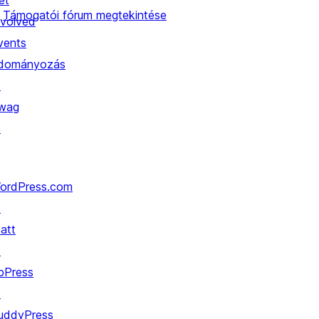
et
Támogatói fórum megtekintése
nvolved
vents
dományozás
↗
wag
↗
ordPress.com
↗
att
↗
bPress
↗
uddyPress