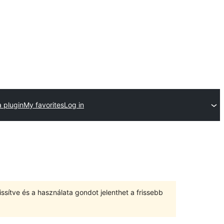
 plugin
My favorites
Log in
ssítve és a használata gondot jelenthet a frissebb