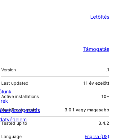
Letöltés
Támogatás
Meta
Version
.1
Last updated
11 év
ezelőtt
ólunk
Active installations
10+
írek
árhelyszolgatatás
WordPress version
3.0.1 vagy magasabb
datvédelem
Tested up to
3.4.2
Language
English (US)