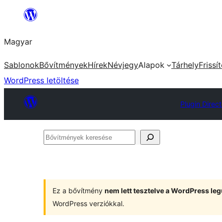
Ugrás
a
Magyar
tartalomhoz
Sablonok
Bővítmények
Hírek
Névjegy
Alapok
Tárhely
Frissí
WordPress letöltése
Plugin Direc
Bővítmények
keresése
Ez a bővítmény
nem lett tesztelve a WordPress leg
WordPress verziókkal.