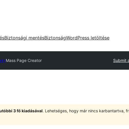
tés
Biztonsági mentés
Biztonság
WordPress letöltése
tory
Mass Page Creator
Submit a
utóbbi 3 fő kiadásával
. Lehetséges, hogy már nincs karbantartva, fri