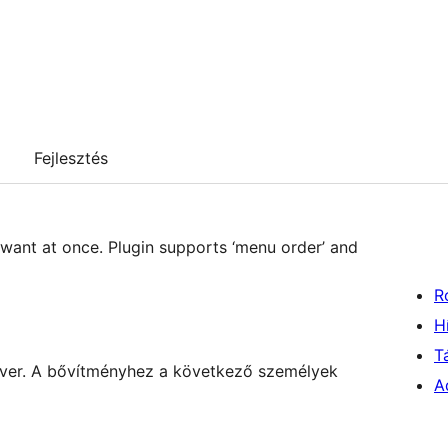
Fejlesztés
want at once. Plugin supports ‘menu order’ and
R
H
T
ftver. A bővítményhez a következő személyek
A