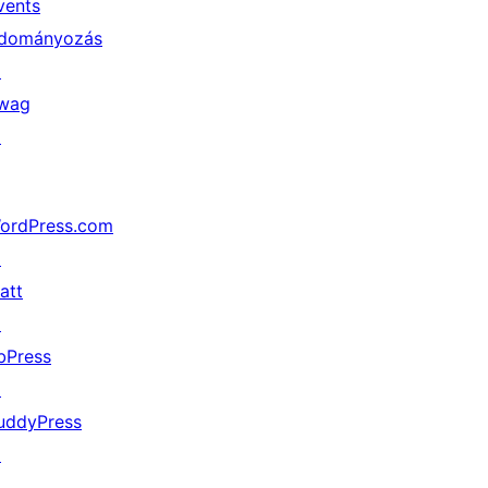
vents
dományozás
↗
wag
↗
ordPress.com
↗
att
↗
bPress
↗
uddyPress
↗