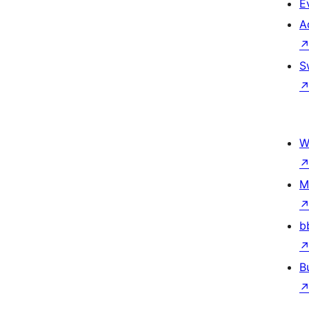
E
A
S
W
M
b
B