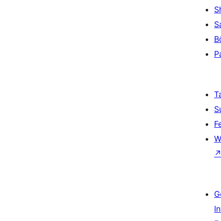
S
S
B
P
T
S
F
W
G
I