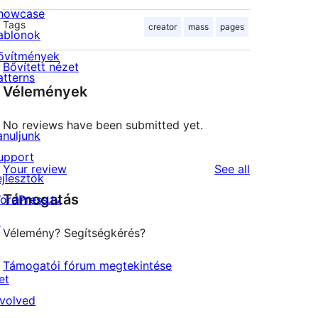
howcase
Tags
creator
mass
pages
ablonok
ővítmények
Bővített nézet
atterns
Vélemények
No reviews have been submitted yet.
anuljunk
upport
reviews
Your review
See all
ejlesztők
Támogatás
ordPress.tv
↗
Vélemény? Segítségkérés?
Támogatói fórum megtekintése
et
nvolved