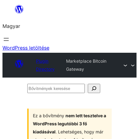
Ugrás
a
Magyar
tartalomhoz
WordPress letöltése
Plugin
Marketplace Bitcoin
Directory
Gateway
Bővítmények
keresése
Ez a bővítmény
nem lett tesztelve a
WordPress legutóbbi 3 fő
kiadásával
. Lehetséges, hogy már