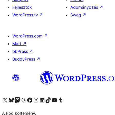
Fejlesztők
Adományozás
↗
WordPress.tv
↗
Swag
↗
WordPress.com
↗
Matt
↗
bbPress
↗
BuddyPress
↗
Visit our X (formerly Twitter) account
Visit our Bluesky account
Twitter csatornánk
Visit our Threads account
Facebook oldalunk megtekintése
Visit our Instagram account
Visit our LinkedIn account
Visit our TikTok account
Visit our YouTube channel
Visit our Tumblr account
A kód költemény.