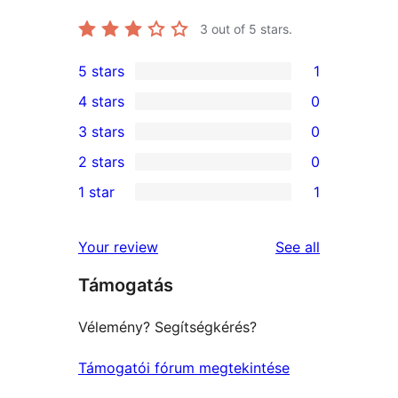
3
out of 5 stars.
5 stars
1
1
4 stars
0
5-
0
3 stars
0
star
4-
0
2 stars
0
review
star
3-
0
1 star
1
reviews
star
2-
1
reviews
star
1-
reviews
Your review
See all
reviews
star
Támogatás
review
Vélemény? Segítségkérés?
Támogatói fórum megtekintése