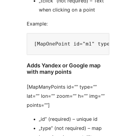
„tclick” (not required) – Text
when clicking on a point
Example:
Adds Yandex or Google map
with many points
[MapManyPoints id=”” type=””
lat=”” lon=”” zoom=”” h=”” img=””
points=””]
„id” (required) – unique id
„type” (not required) – map