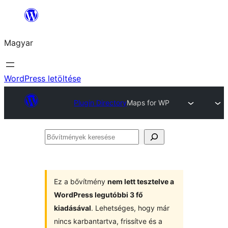
Ugrás
a
Magyar
tartalomhoz
WordPress letöltése
Plugin Directory
Maps for WP
Bővítmények
keresése
Ez a bővítmény
nem lett tesztelve a
WordPress legutóbbi 3 fő
kiadásával
. Lehetséges, hogy már
nincs karbantartva, frissítve és a