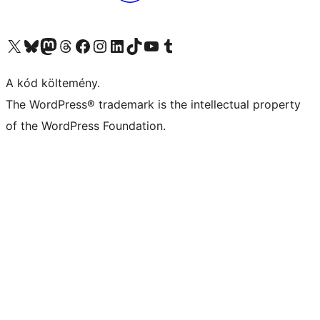
Visit our X (formerly Twitter) account
Visit our Bluesky account
Twitter csatornánk
Visit our Threads account
Facebook oldalunk megtekintése
Visit our Instagram account
Visit our LinkedIn account
Visit our TikTok account
Visit our YouTube channel
Visit our Tumblr account
A kód költemény.
The WordPress® trademark is the intellectual property
of the WordPress Foundation.