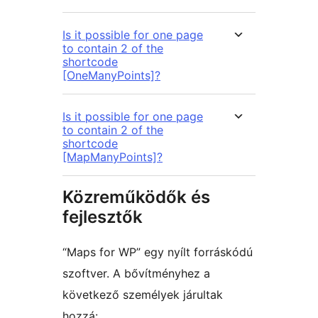
Is it possible for one page
to contain 2 of the
shortcode
[OneManyPoints]?
Is it possible for one page
to contain 2 of the
shortcode
[MapManyPoints]?
Közreműködők és
fejlesztők
“Maps for WP” egy nyílt forráskódú
szoftver. A bővítményhez a
következő személyek járultak
hozzá: