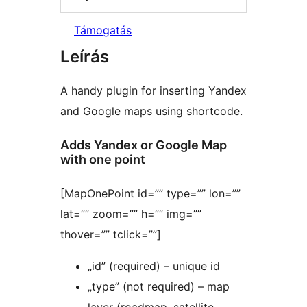
Támogatás
Leírás
A handy plugin for inserting Yandex
and Google maps using shortcode.
Adds Yandex or Google Map
with one point
[MapOnePoint id=”” type=”” lon=””
lat=”” zoom=”” h=”” img=””
thover=”” tclick=””]
„id” (required) – unique id
„type” (not required) – map