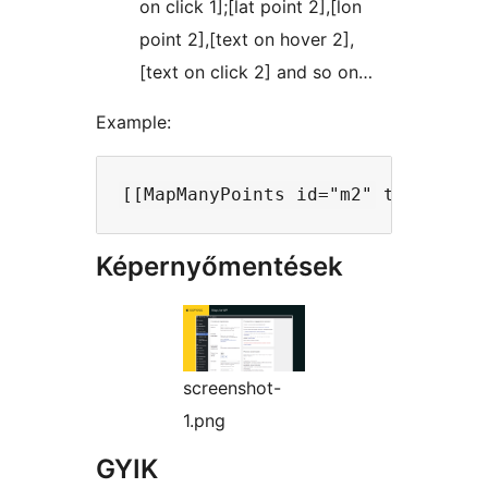
on click 1];[lat point 2],[lon
point 2],[text on hover 2],
[text on click 2] and so on…
Example:
Képernyőmentések
screenshot-
1.png
GYIK