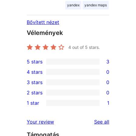
yandex
yandex maps
Bővített nézet
Vélemények
4
out of 5 stars.
5 stars
3
3
4 stars
0
5-
0
3 stars
0
star
4-
0
2 stars
0
reviews
star
3-
0
1 star
1
reviews
star
2-
1
reviews
star
1-
reviews
Your review
See all
reviews
star
Támogatás
review