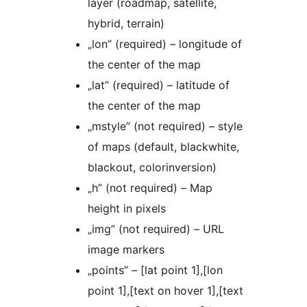
layer (roadmap, satellite,
hybrid, terrain)
„lon” (required) – longitude of
the center of the map
„lat” (required) – latitude of
the center of the map
„mstyle” (not required) – style
of maps (default, blackwhite,
blackout, сolorinversion)
„h” (not required) – Map
height in pixels
„img” (not required) – URL
image markers
„points” – [lat point 1],[lon
point 1],[text on hover 1],[text