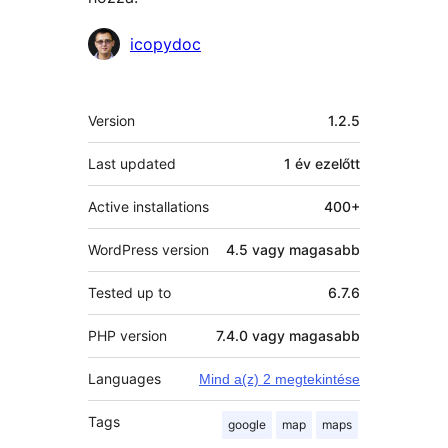
Közreműködők
icopydoc
Meta
Version
1.2.5
Last updated
1 év
ezelőtt
Active installations
400+
WordPress version
4.5 vagy magasabb
Tested up to
6.7.6
PHP version
7.4.0 vagy magasabb
Languages
Mind a(z) 2 megtekintése
Tags
google
map
maps