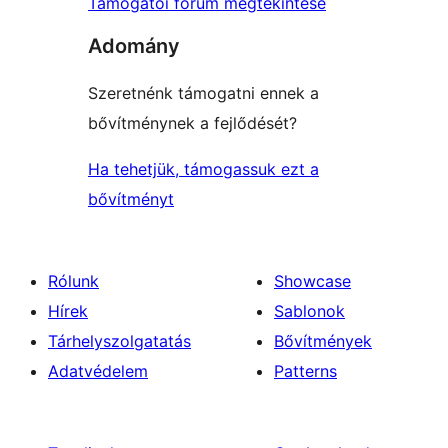
Támogatói fórum megtekintése
Adomány
Szeretnénk támogatni ennek a
bővítménynek a fejlődését?
Ha tehetjük, támogassuk ezt a
bővítményt
Rólunk
Showcase
Hírek
Sablonok
Tárhelyszolgatatás
Bővítmények
Adatvédelem
Patterns