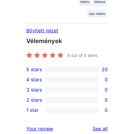
menu
menus
nav menu
Bővített nézet
Vélemények
5
out of 5 stars.
5 stars
20
20
4 stars
0
5-
0
3 stars
0
star
4-
0
2 stars
0
reviews
star
3-
0
1 star
0
reviews
star
2-
0
reviews
star
1-
reviews
Your review
See all
reviews
star