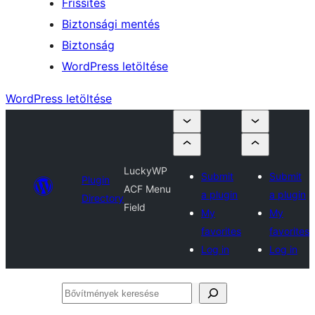
Frissítés
Biztonsági mentés
Biztonság
WordPress letöltése
WordPress letöltése
LuckyWP
Submit
Submit
Plugin
ACF Menu
a plugin
a plugin
Directory
Field
My
My
favorites
favorites
Log in
Log in
Bővítmények
keresése