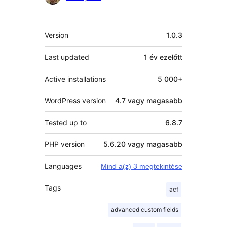
Meta
Version
1.0.3
Last updated
1 év
ezelőtt
Active installations
5 000+
WordPress version
4.7 vagy magasabb
Tested up to
6.8.7
PHP version
5.6.20 vagy magasabb
Languages
Mind a(z) 3 megtekintése
Tags
acf
advanced custom fields