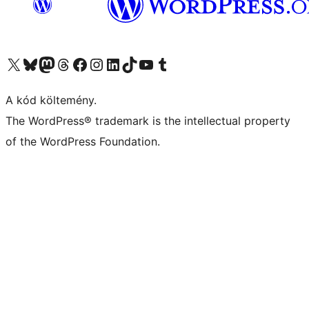
Visit our X (formerly Twitter) account
Visit our Bluesky account
Twitter csatornánk
Visit our Threads account
Facebook oldalunk megtekintése
Visit our Instagram account
Visit our LinkedIn account
Visit our TikTok account
Visit our YouTube channel
Visit our Tumblr account
A kód költemény.
The WordPress® trademark is the intellectual property
of the WordPress Foundation.