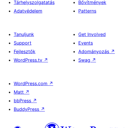
Tárhelyszolgatatás
Bővítmények
Adatvédelem
Patterns
Tanuljunk
Get Involved
Support
Events
Fejlesztők
Adományozás
↗
WordPress.tv
↗
Swag
↗
WordPress.com
↗
Matt
↗
bbPress
↗
BuddyPress
↗