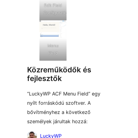
Edit Field
Configuration
Menu
Field
Közreműködők és
fejlesztők
“LuckyWP ACF Menu Field” egy
nyílt forráskódú szoftver. A
bővítményhez a következő
személyek járultak hozzá:
Közreműködők
LuckyWP