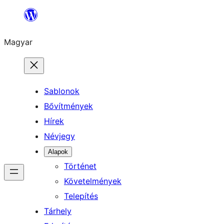
Ugrás
a
Magyar
tartalomhoz
Sablonok
Bővítmények
Hírek
Névjegy
Alapok
Történet
Követelmények
Telepítés
Tárhely