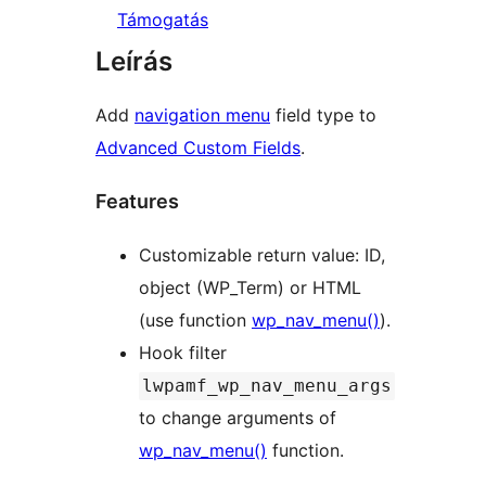
Támogatás
Leírás
Add
navigation menu
field type to
Advanced Custom Fields
.
Features
Customizable return value: ID,
object (WP_Term) or HTML
(use function
wp_nav_menu()
).
Hook filter
lwpamf_wp_nav_menu_args
to change arguments of
wp_nav_menu()
function.