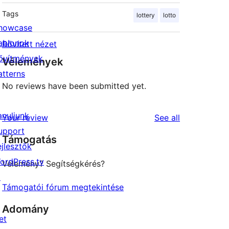
Tags
lottery
lotto
howcase
ablonok
Bővített nézet
ővítmények
Vélemények
atterns
No reviews have been submitted yet.
anuljunk
reviews
Your review
See all
upport
Támogatás
ejlesztők
ordPress.tv
Vélemény? Segítségkérés?
↗
Támogatói fórum megtekintése
Adomány
et