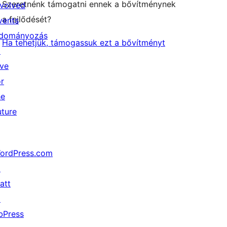
Szeretnénk támogatni ennek a bővítménynek
nvolved
a fejlődését?
vents
dományozás
Ha tehetjük, támogassuk ezt a bővítményt
↗
ive
or
he
uture
ordPress.com
↗
att
↗
bPress