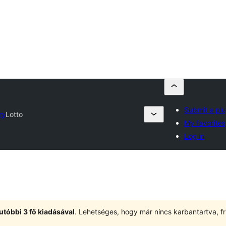
Submit a plu
ry
Lotto
My favorites
Log in
utóbbi 3 fő kiadásával
. Lehetséges, hogy már nincs karbantartva, fri