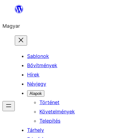
Ugrás
a
Magyar
tartalomhoz
Sablonok
Bővítmények
Hírek
Névjegy
Alapok
Történet
Követelmények
Telepítés
Tárhely