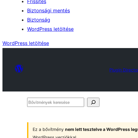
Frissítés
Biztonsági mentés
Biztonság
WordPress letöltése
WordPress letöltése
Plugin Directo
Bővítmények
keresése
Ez a bővítmény
nem lett tesztelve a WordPress leg
WordPress verziókkal.