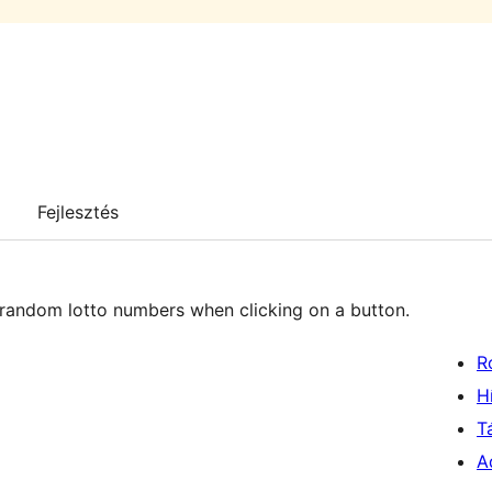
Fejlesztés
s random lotto numbers when clicking on a button.
R
H
T
A