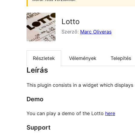
Lotto
Szerző:
Marc Oliveras
Részletek
Vélemények
Telepítés
Leírás
This plugin consists in a widget which display
Demo
You can play a demo of the Lotto
here
Support