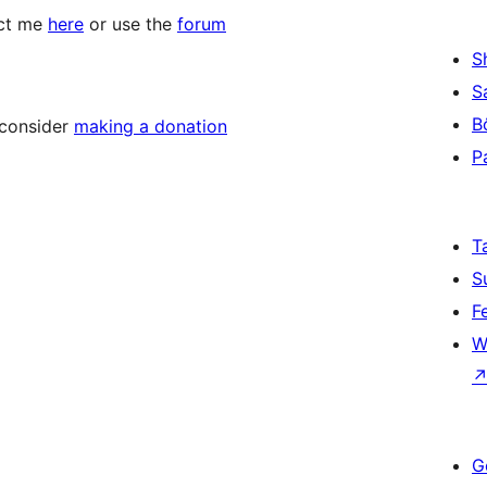
act me
here
or use the
forum
S
S
B
, consider
making a donation
P
T
S
F
W
G