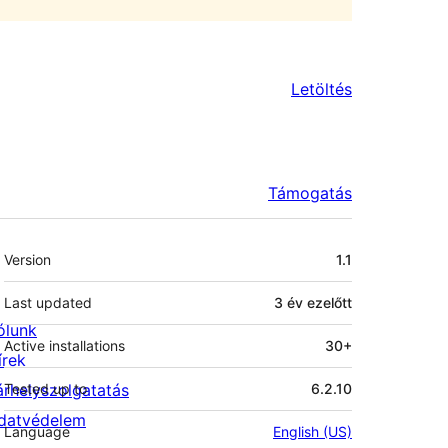
Letöltés
Támogatás
Meta
Version
1.1
Last updated
3 év
ezelőtt
ólunk
Active installations
30+
írek
árhelyszolgatatás
Tested up to
6.2.10
datvédelem
Language
English (US)