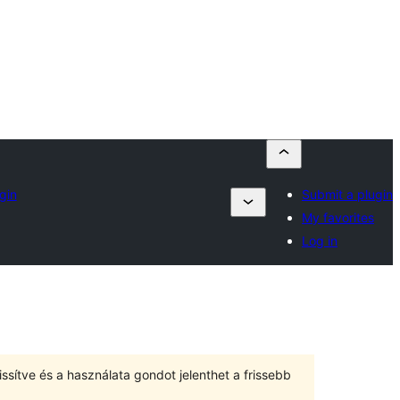
gin
Submit a plugin
My favorites
Log in
ssítve és a használata gondot jelenthet a frissebb