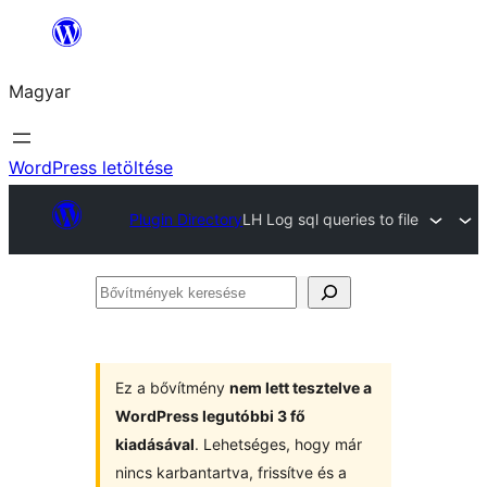
Ugrás
a
Magyar
tartalomhoz
WordPress letöltése
Plugin Directory
LH Log sql queries to file
Bővítmények
keresése
Ez a bővítmény
nem lett tesztelve a
WordPress legutóbbi 3 fő
kiadásával
. Lehetséges, hogy már
nincs karbantartva, frissítve és a