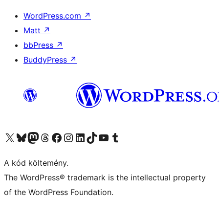
WordPress.com
↗
Matt
↗
bbPress
↗
BuddyPress
↗
Visit our X (formerly Twitter) account
Visit our Bluesky account
Twitter csatornánk
Visit our Threads account
Facebook oldalunk megtekintése
Visit our Instagram account
Visit our LinkedIn account
Visit our TikTok account
Visit our YouTube channel
Visit our Tumblr account
A kód költemény.
The WordPress® trademark is the intellectual property
of the WordPress Foundation.