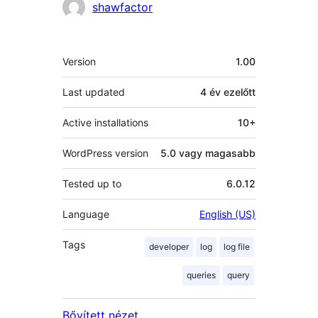
Közreműködők
shawfactor
Meta
Version
1.00
Last updated
4 év
ezelőtt
Active installations
10+
WordPress version
5.0 vagy magasabb
Tested up to
6.0.12
Language
English (US)
Tags
developer
log
log file
queries
query
Bővített nézet