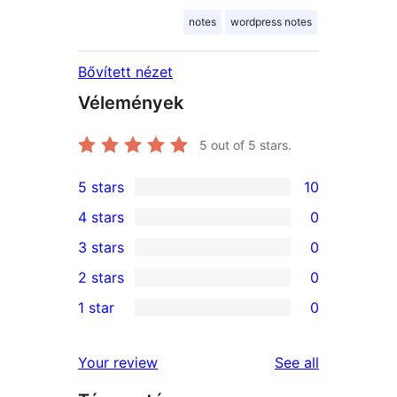
notes
wordpress notes
Bővített nézet
Vélemények
5
out of 5 stars.
5 stars
10
10
4 stars
0
5-
0
3 stars
0
star
4-
0
2 stars
0
reviews
star
3-
0
1 star
0
reviews
star
2-
0
reviews
star
1-
reviews
Your review
See all
reviews
star