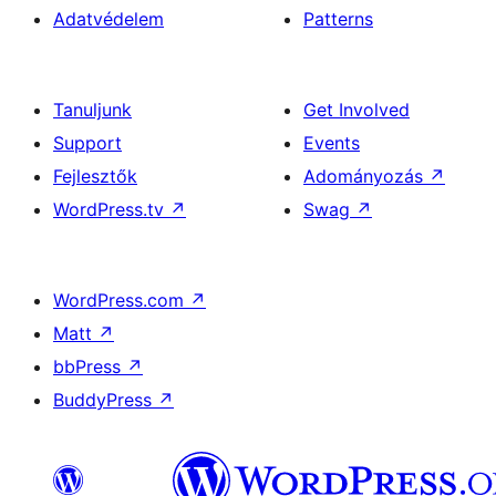
Adatvédelem
Patterns
Tanuljunk
Get Involved
Support
Events
Fejlesztők
Adományozás
↗
WordPress.tv
↗
Swag
↗
WordPress.com
↗
Matt
↗
bbPress
↗
BuddyPress
↗