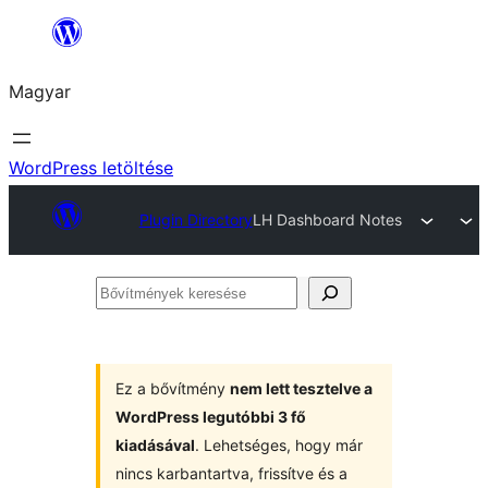
Ugrás
a
Magyar
tartalomhoz
WordPress letöltése
Plugin Directory
LH Dashboard Notes
Bővítmények
keresése
Ez a bővítmény
nem lett tesztelve a
WordPress legutóbbi 3 fő
kiadásával
. Lehetséges, hogy már
nincs karbantartva, frissítve és a