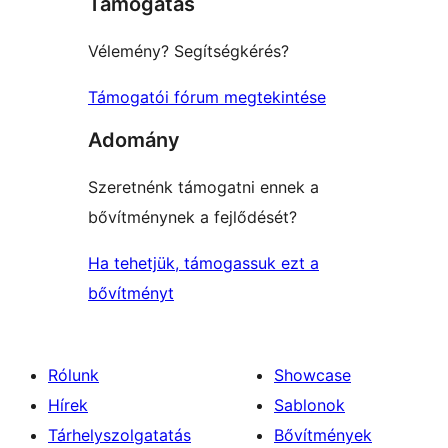
Támogatás
reviews
Vélemény? Segítségkérés?
Támogatói fórum megtekintése
Adomány
Szeretnénk támogatni ennek a
bővítménynek a fejlődését?
Ha tehetjük, támogassuk ezt a
bővítményt
Rólunk
Showcase
Hírek
Sablonok
Tárhelyszolgatatás
Bővítmények