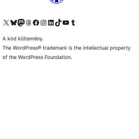
Visit our X (formerly Twitter) account
Visit our Bluesky account
Twitter csatornánk
Visit our Threads account
Facebook oldalunk megtekintése
Visit our Instagram account
Visit our LinkedIn account
Visit our TikTok account
Visit our YouTube channel
Visit our Tumblr account
A kód költemény.
The WordPress® trademark is the intellectual property
of the WordPress Foundation.