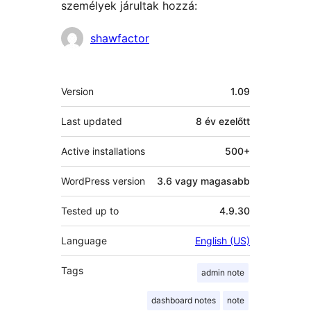
személyek járultak hozzá:
Közreműködők
shawfactor
Meta
Version
1.09
Last updated
8 év
ezelőtt
Active installations
500+
WordPress version
3.6 vagy magasabb
Tested up to
4.9.30
Language
English (US)
Tags
admin note
dashboard notes
note