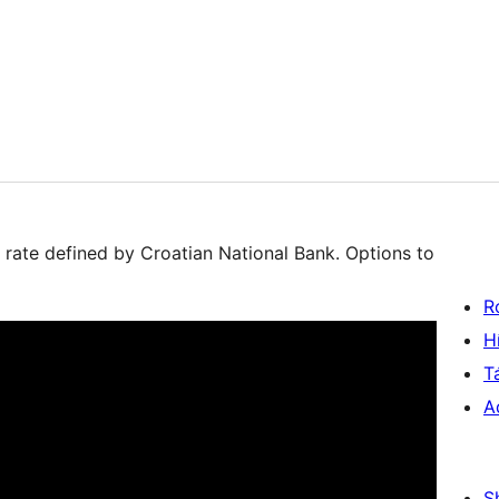
d rate defined by Croatian National Bank. Options to
R
H
T
A
S