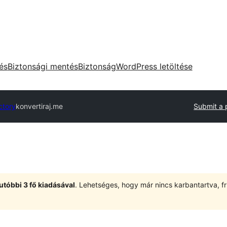
tés
Biztonsági mentés
Biztonság
WordPress letöltése
ctory
konvertiraj.me
Submit a 
utóbbi 3 fő kiadásával
. Lehetséges, hogy már nincs karbantartva, fri