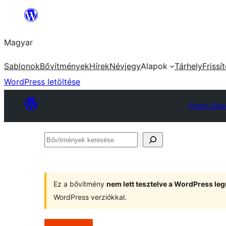
Ugrás
a
Magyar
tartalomhoz
Sablonok
Bővítmények
Hírek
Névjegy
Alapok
Tárhely
Frissí
WordPress letöltése
Plugin Dire
Bővítmények
keresése
Ez a bővítmény
nem lett tesztelve a WordPress leg
WordPress verziókkal.