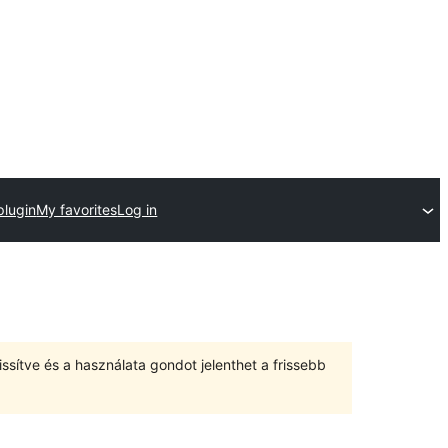
plugin
My favorites
Log in
ssítve és a használata gondot jelenthet a frissebb