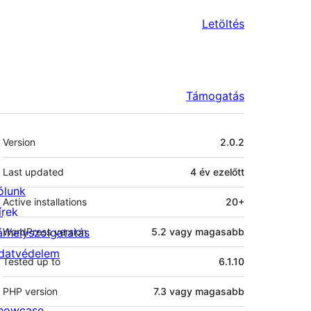
Letöltés
Támogatás
Meta
Version
2.0.2
Last updated
4 év
ezelőtt
ólunk
Active installations
20+
írek
árhelyszolgatatás
WordPress version
5.2 vagy magasabb
datvédelem
Tested up to
6.1.10
PHP version
7.3 vagy magasabb
howcase