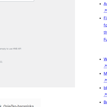
A
F
f
t
F
W
M
b
B