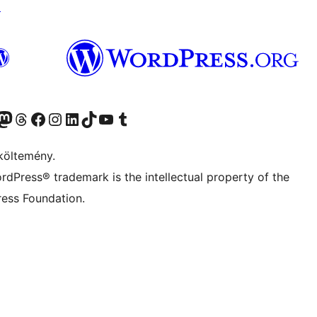
↗
Twitter) account
r Bluesky account
Twitter csatornánk
Visit our Threads account
Facebook oldalunk megtekintése
Visit our Instagram account
Visit our LinkedIn account
Visit our TikTok account
Visit our YouTube channel
Visit our Tumblr account
költemény.
rdPress® trademark is the intellectual property of the
ess Foundation.