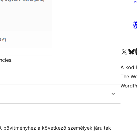
Visit our X (formerly 
Visit ou
ncies.
A kód 
The Wo
WordPr
. A bővítményhez a következő személyek járultak