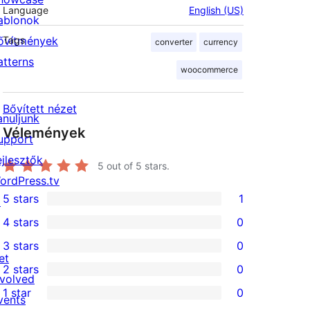
Language
English (US)
ablonok
ővítmények
Tags
converter
currency
atterns
woocommerce
Bővített nézet
anuljunk
Vélemények
upport
ejlesztők
5
out of 5 stars.
ordPress.tv
5 stars
1
↗
1
4 stars
0
5-
0
3 stars
0
star
4-
0
et
2 stars
0
review
star
3-
0
nvolved
1 star
0
reviews
star
2-
vents
0