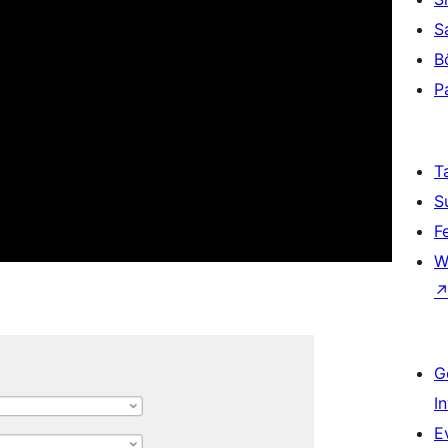
S
B
P
T
S
F
W
G
I
E