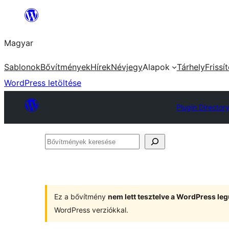
Ugrás
a
Magyar
tartalomhoz
Sablonok
Bővítmények
Hírek
Névjegy
Alapok
Tárhely
Frissí
WordPress letöltése
Plugin Director
Bővítmények
keresése
Ez a bővítmény
nem lett tesztelve a WordPress leg
WordPress verziókkal.