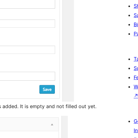
S
S
B
P
T
S
F
W
s added. It is empty and not filled out yet.
G
I