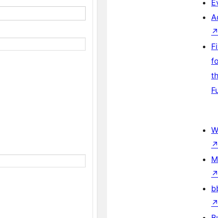
E
A
F
f
t
F
W
M
b
B