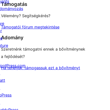
vents
Támogatás
reviews
dományozás
Vélemény? Segítségkérés?
↗
ive
Támogatói fórum megtekintése
or
Adomány
he
uture
Szeretnénk támogatni ennek a bővítménynek
a fejlődését?
ordPress.com
Ha tehetjük, támogassuk ezt a bővítményt
↗
att
↗
bPress
↗
uddyPress