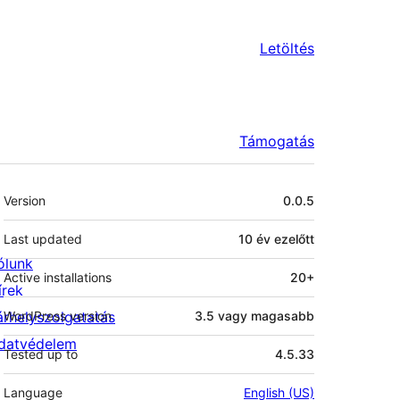
Letöltés
Támogatás
Meta
Version
0.0.5
Last updated
10 év
ezelőtt
ólunk
Active installations
20+
írek
árhelyszolgatatás
WordPress version
3.5 vagy magasabb
datvédelem
Tested up to
4.5.33
Language
English (US)