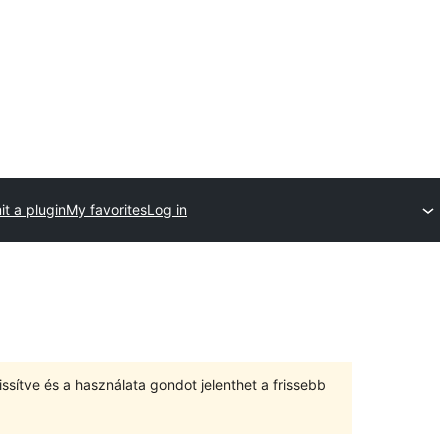
t a plugin
My favorites
Log in
ssítve és a használata gondot jelenthet a frissebb