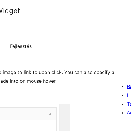
Widget
Fejlesztés
e image to link to upon click. You can also specify a
 fade into on mouse hover.
R
H
T
A