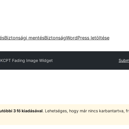
tés
Biztonsági mentés
Biztonság
WordPress letöltése
y
KCPT Fading Image Widget
Submi
utóbbi 3 fő kiadásával
. Lehetséges, hogy már nincs karbantartva, fri