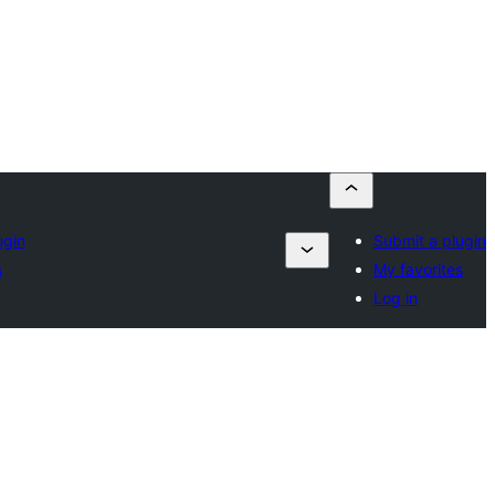
ugin
Submit a plugin
s
My favorites
Log in