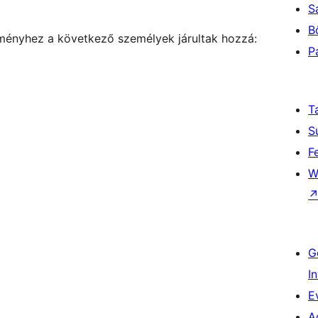
S
B
ítményhez a következő személyek járultak hozzá:
P
T
S
F
W
G
I
E
A