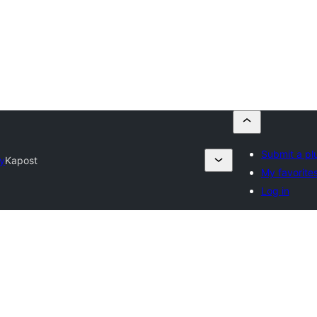
Submit a pl
ry
Kapost
My favorite
Log in