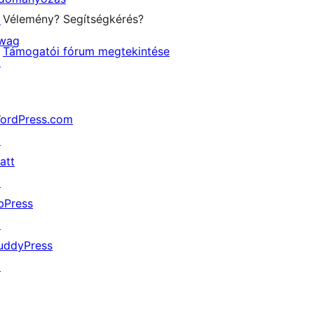
Vélemény? Segítségkérés?
↗
wag
Támogatói fórum megtekintése
↗
ordPress.com
↗
att
↗
bPress
↗
uddyPress
↗