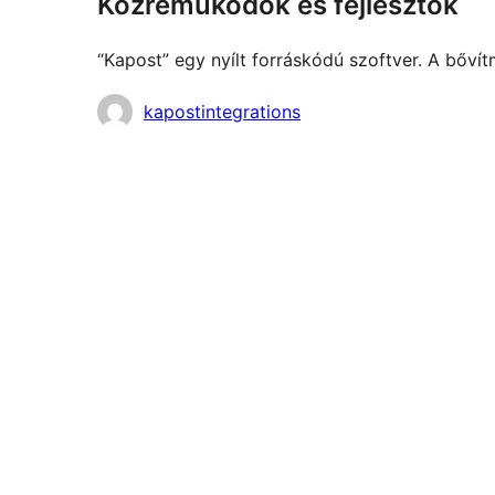
Közreműködők és fejlesztők
“Kapost” egy nyílt forráskódú szoftver. A bőv
Közreműködők
kapostintegrations