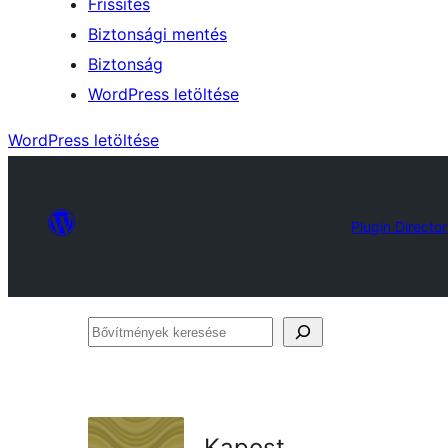
Frissítés
Biztonsági mentés
Biztonság
WordPress letöltése
WordPress letöltése
Plugin Directo
Bővítmények
keresése
Kapost