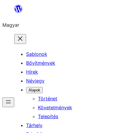
Ugrás
a
Magyar
tartalomhoz
Sablonok
Bővítmények
Hírek
Névjegy
Alapok
Történet
Követelmények
Telepítés
Tárhely