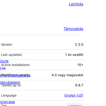
Letöltés
Támogatás
Meta
Version
2.3.0
Last updated
1 év
ezelőtt
ólunk
Active installations
10+
írek
árhelyszolgatatás
WordPress version
4.0 vagy magasabb
datvédelem
Tested up to
6.8.7
Language
English (US)
howcase
Tag