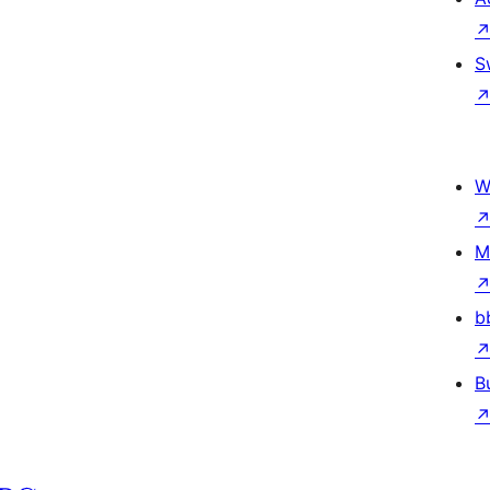
S
W
M
b
B