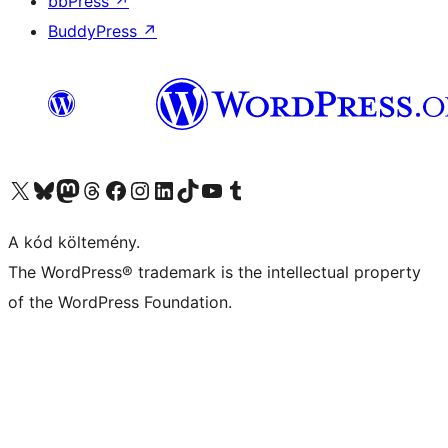
bbPress
↗
BuddyPress
↗
Visit our X (formerly Twitter) account
Visit our Bluesky account
Twitter csatornánk
Visit our Threads account
Facebook oldalunk megtekintése
Visit our Instagram account
Visit our LinkedIn account
Visit our TikTok account
Visit our YouTube channel
Visit our Tumblr account
A kód költemény.
The WordPress® trademark is the intellectual property
of the WordPress Foundation.