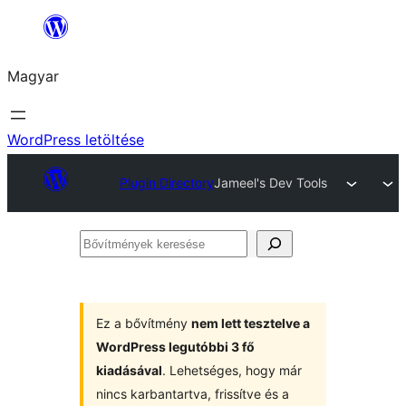
Ugrás
a
Magyar
tartalomhoz
WordPress letöltése
Plugin Directory
Jameel's Dev Tools
Bővítmények
keresése
Ez a bővítmény
nem lett tesztelve a
WordPress legutóbbi 3 fő
kiadásával
. Lehetséges, hogy már
nincs karbantartva, frissítve és a