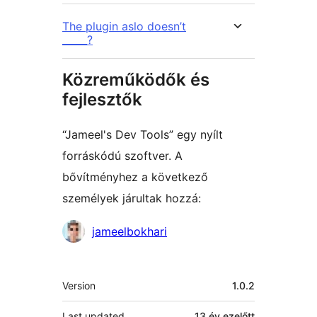
The plugin aslo doesn’t
_____?
Közreműködők és
fejlesztők
“Jameel's Dev Tools” egy nyílt
forráskódú szoftver. A
bővítményhez a következő
személyek járultak hozzá:
Közreműködők
jameelbokhari
Meta
Version
1.0.2
Last updated
13 év
ezelőtt