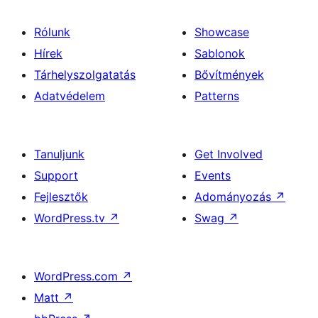
Rólunk
Showcase
Hírek
Sablonok
Tárhelyszolgatatás
Bővítmények
Adatvédelem
Patterns
Tanuljunk
Get Involved
Support
Events
Fejlesztők
Adományozás
↗
WordPress.tv
↗
Swag
↗
WordPress.com
↗
Matt
↗