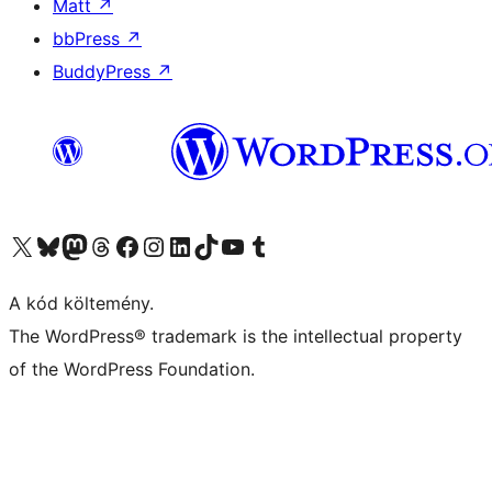
Matt
↗
bbPress
↗
BuddyPress
↗
Visit our X (formerly Twitter) account
Visit our Bluesky account
Twitter csatornánk
Visit our Threads account
Facebook oldalunk megtekintése
Visit our Instagram account
Visit our LinkedIn account
Visit our TikTok account
Visit our YouTube channel
Visit our Tumblr account
A kód költemény.
The WordPress® trademark is the intellectual property
of the WordPress Foundation.