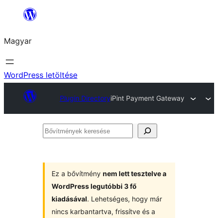
Ugrás
a
Magyar
tartalomhoz
WordPress letöltése
Plugin Directory
iPint Payment Gateway
Bővítmények
keresése
Ez a bővítmény
nem lett tesztelve a
WordPress legutóbbi 3 fő
kiadásával
. Lehetséges, hogy már
nincs karbantartva, frissítve és a