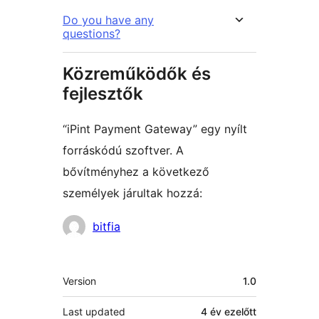
Do you have any
questions?
Közreműködők és
fejlesztők
“iPint Payment Gateway” egy nyílt
forráskódú szoftver. A
bővítményhez a következő
személyek járultak hozzá:
Közreműködők
bitfia
Meta
Version
1.0
Last updated
4 év
ezelőtt