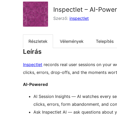
Inspectlet – AI-Powe
Szerző:
inspectlet
Részletek
Vélemények
Telepítés
Leírás
Inspectlet
records real user sessions on your w
clicks, errors, drop-offs, and the moments wor
AI-Powered
AI Session Insights — AI watches every se
clicks, errors, form abandonment, and con
Ask Inspectlet AI — ask questions about y