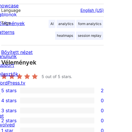
howcase
Language
English (US)
ablonok
ővítmények
Tags
AI
analytics
form analytics
atterns
heatmaps
session replay
Bővített nézet
anuljunk
Vélemények
upport
ejlesztők
5
out of 5 stars.
ordPress.tv
5 stars
2
↗
2
4 stars
0
5-
0
3 stars
0
star
4-
0
et
2 stars
0
reviews
star
3-
0
nvolved
1 star
0
reviews