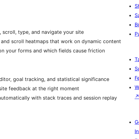
S
S
B
 scroll, type, and navigate your site
P
 and scroll heatmaps that work on dynamic content
n your forms and which fields cause friction
T
S
F
itor, goal tracking, and statistical significance
W
ite feedback at the right moment
utomatically with stack traces and session replay
G
I