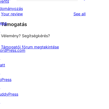
star
2-
vents
0
reviews
star
dományozás
1-
reviews
Your review
See all
reviews
↗
star
wag
Támogatás
reviews
↗
Vélemény? Segítségkérés?
Támogatói fórum megtekintése
ordPress.com
↗
att
↗
bPress
↗
uddyPress
↗