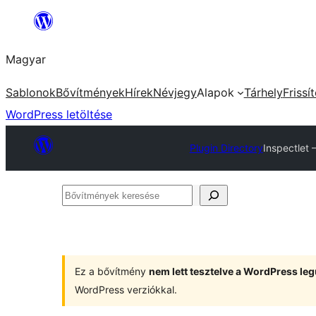
Ugrás
a
Magyar
tartalomhoz
Sablonok
Bővítmények
Hírek
Névjegy
Alapok
Tárhely
Frissí
WordPress letöltése
Plugin Directory
Inspectlet
Bővítmények
keresése
Ez a bővítmény
nem lett tesztelve a WordPress leg
WordPress verziókkal.