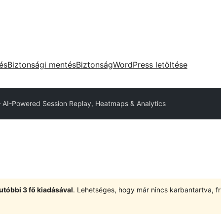
tés
Biztonsági mentés
Biztonság
WordPress letöltése
 – AI-Powered Session Replay, Heatmaps & Analytics
utóbbi 3 fő kiadásával
. Lehetséges, hogy már nincs karbantartva, fri