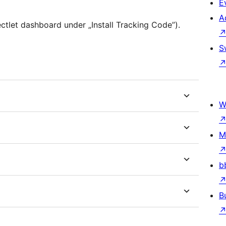
E
A
ctlet dashboard under „Install Tracking Code”).
S
W
M
b
B