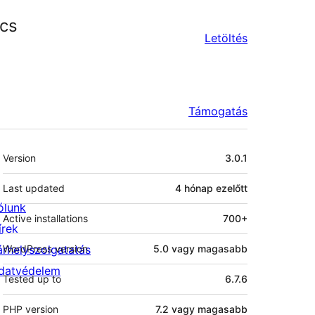
ics
Letöltés
Támogatás
Meta
Version
3.0.1
Last updated
4 hónap
ezelőtt
ólunk
Active installations
700+
írek
árhelyszolgatatás
WordPress version
5.0 vagy magasabb
datvédelem
Tested up to
6.7.6
PHP version
7.2 vagy magasabb