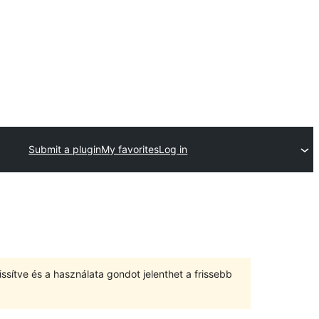
Submit a plugin
My favorites
Log in
ssítve és a használata gondot jelenthet a frissebb