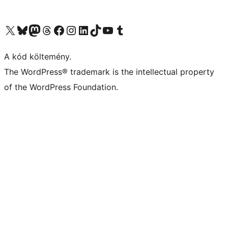
Visit our X (formerly Twitter) account
Visit our Bluesky account
Twitter csatornánk
Visit our Threads account
Facebook oldalunk megtekintése
Visit our Instagram account
Visit our LinkedIn account
Visit our TikTok account
Visit our YouTube channel
Visit our Tumblr account
A kód költemény.
The WordPress® trademark is the intellectual property
of the WordPress Foundation.