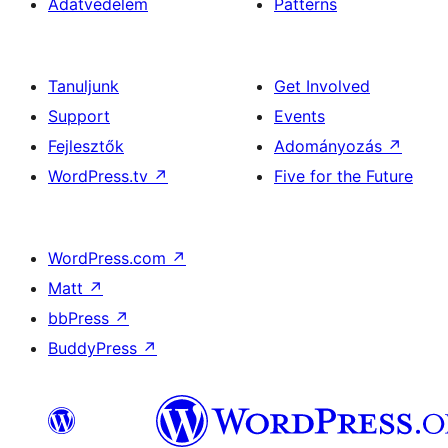
Adatvédelem
Patterns
Tanuljunk
Get Involved
Support
Events
Fejlesztők
Adományozás
↗
WordPress.tv
↗
Five for the Future
WordPress.com
↗
Matt
↗
bbPress
↗
BuddyPress
↗