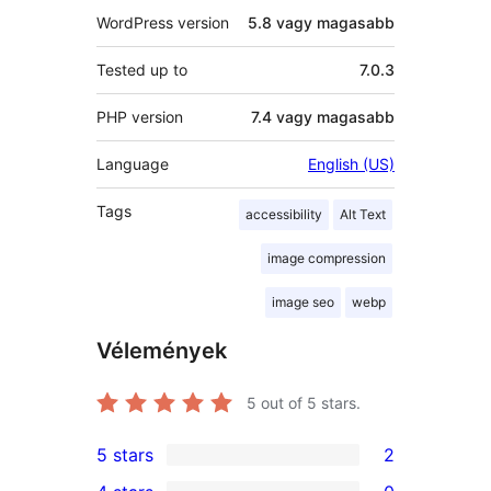
WordPress version
5.8 vagy magasabb
Tested up to
7.0.3
PHP version
7.4 vagy magasabb
Language
English (US)
Tags
accessibility
Alt Text
image compression
image seo
webp
Vélemények
5
out of 5 stars.
5 stars
2
2