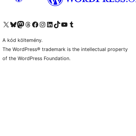
Visit our X (formerly Twitter) account
Visit our Bluesky account
Twitter csatornánk
Visit our Threads account
Facebook oldalunk megtekintése
Visit our Instagram account
Visit our LinkedIn account
Visit our TikTok account
Visit our YouTube channel
Visit our Tumblr account
A kód költemény.
The WordPress® trademark is the intellectual property
of the WordPress Foundation.