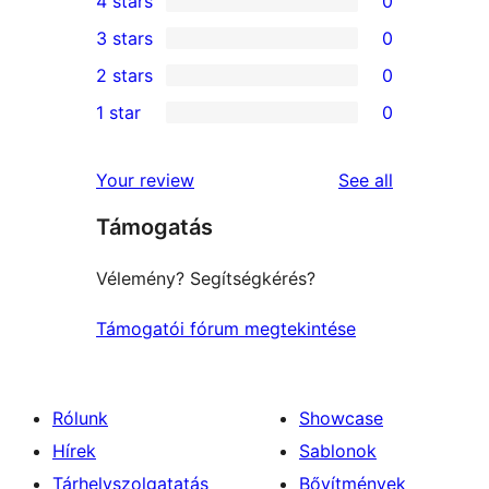
4 stars
0
5-
0
3 stars
0
star
4-
0
2 stars
0
reviews
star
3-
0
1 star
0
reviews
star
2-
0
reviews
star
1-
reviews
Your review
See all
reviews
star
Támogatás
reviews
Vélemény? Segítségkérés?
Támogatói fórum megtekintése
Rólunk
Showcase
Hírek
Sablonok
Tárhelyszolgatatás
Bővítmények