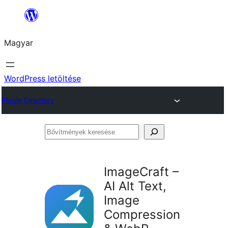
Ugrás
a
Magyar
tartalomhoz
WordPress letöltése
Plugin Directory
Bővítmények
keresése
ImageCraft –
AI Alt Text,
Image
Compression