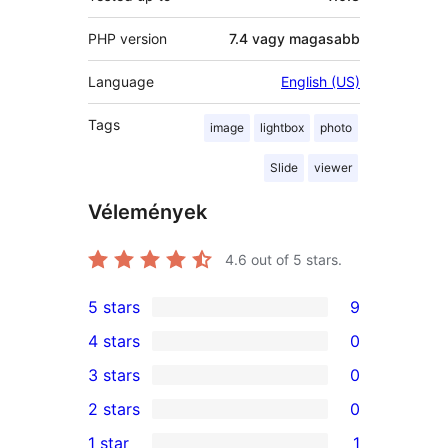
PHP version
7.4 vagy magasabb
Language
English (US)
Tags
image
lightbox
photo
Slide
viewer
Vélemények
4.6
out of 5 stars.
5 stars
9
9
4 stars
0
5-
0
3 stars
0
star
4-
0
2 stars
0
reviews
star
3-
0
1 star
1
reviews