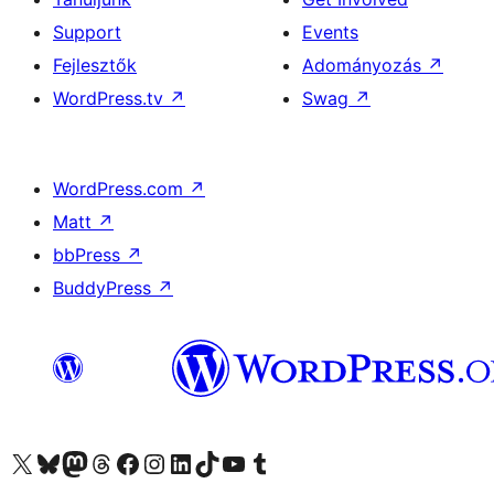
Support
Events
Fejlesztők
Adományozás
↗
WordPress.tv
↗
Swag
↗
WordPress.com
↗
Matt
↗
bbPress
↗
BuddyPress
↗
Visit our X (formerly Twitter) account
Visit our Bluesky account
Twitter csatornánk
Visit our Threads account
Facebook oldalunk megtekintése
Visit our Instagram account
Visit our LinkedIn account
Visit our TikTok account
Visit our YouTube channel
Visit our Tumblr account