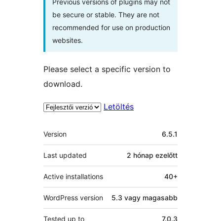
Previous versions of plugins may not
be secure or stable. They are not
recommended for use on production
websites.
Please select a specific version to
download.
Letöltés
Meta
Version
6.5.1
Last updated
2 hónap
ezelőtt
Active installations
40+
WordPress version
5.3 vagy magasabb
Tested up to
7.0.3