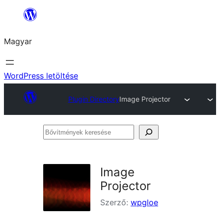
Ugrás
a
Magyar
tartalomhoz
WordPress letöltése
Plugin Directory
Image Projector
Bővítmények
keresése
Image
Projector
Szerző:
wpgloe