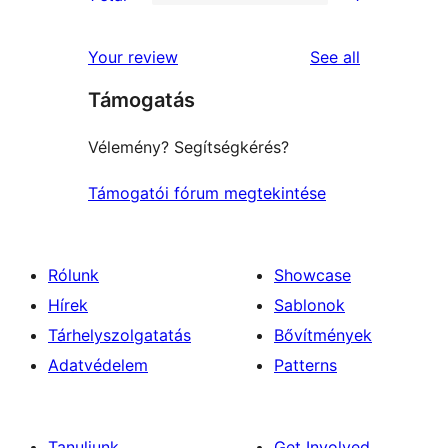
star
2-
1
reviews
star
1-
reviews
Your review
See all
reviews
star
Támogatás
review
Vélemény? Segítségkérés?
Támogatói fórum megtekintése
Rólunk
Showcase
Hírek
Sablonok
Tárhelyszolgatatás
Bővítmények
Adatvédelem
Patterns
Tanuljunk
Get Involved