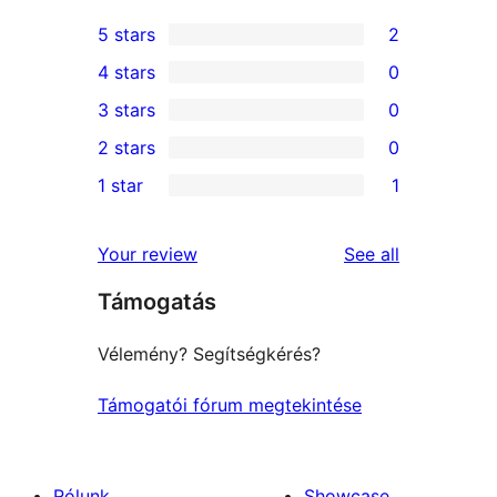
5 stars
2
2
4 stars
0
5-
0
3 stars
0
star
4-
0
2 stars
0
reviews
star
3-
0
1 star
1
reviews
star
2-
1
reviews
star
1-
reviews
Your review
See all
reviews
star
Támogatás
review
Vélemény? Segítségkérés?
Támogatói fórum megtekintése
Rólunk
Showcase