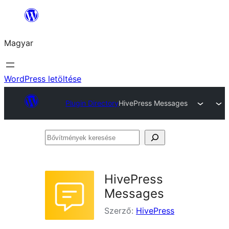
Ugrás
a
Magyar
tartalomhoz
WordPress letöltése
Plugin Directory
HivePress Messages
Bővítmények
keresése
HivePress
Messages
Szerző:
HivePress