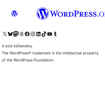
Visit our X (formerly Twitter) account
Visit our Bluesky account
Twitter csatornánk
Visit our Threads account
Facebook oldalunk megtekintése
Visit our Instagram account
Visit our LinkedIn account
Visit our TikTok account
Visit our YouTube channel
Visit our Tumblr account
A kód költemény.
The WordPress® trademark is the intellectual property
of the WordPress Foundation.