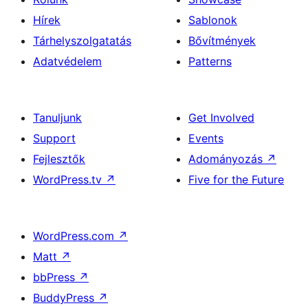
Hírek
Sablonok
Tárhelyszolgatatás
Bővítmények
Adatvédelem
Patterns
Tanuljunk
Get Involved
Support
Events
Fejlesztők
Adományozás
↗
WordPress.tv
↗
Five for the Future
WordPress.com
↗
Matt
↗
bbPress
↗
BuddyPress
↗