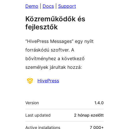
Demo
|
Docs
|
Support
Közreműködők és
fejlesztők
“HivePress Messages” egy nyílt
forráskódú szoftver. A
bővítményhez a következő
személyek járultak hozzá:
Közreműködők
HivePress
Meta
Version
1.4.0
Last updated
2 hónap
ezelőtt
Active installations
7 000+