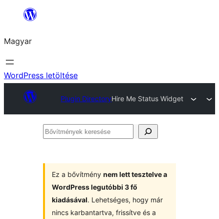
Ugrás
a
Magyar
tartalomhoz
WordPress letöltése
Plugin Directory
Hire Me Status Widget
Bővítmények
keresése
Ez a bővítmény
nem lett tesztelve a
WordPress legutóbbi 3 fő
kiadásával
. Lehetséges, hogy már
nincs karbantartva, frissítve és a