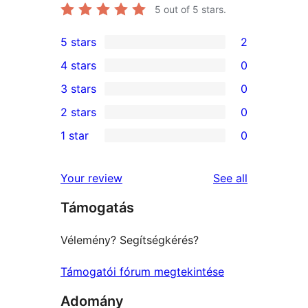
5
out of 5 stars.
5 stars
2
2
4 stars
0
5-
0
3 stars
0
star
4-
0
2 stars
0
reviews
star
3-
0
1 star
0
reviews
star
2-
0
reviews
star
1-
reviews
Your review
See all
reviews
star
Támogatás
reviews
Vélemény? Segítségkérés?
Támogatói fórum megtekintése
Adomány