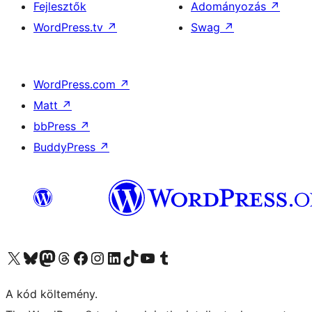
Fejlesztők
Adományozás
↗
WordPress.tv
↗
Swag
↗
WordPress.com
↗
Matt
↗
bbPress
↗
BuddyPress
↗
Visit our X (formerly Twitter) account
Visit our Bluesky account
Twitter csatornánk
Visit our Threads account
Facebook oldalunk megtekintése
Visit our Instagram account
Visit our LinkedIn account
Visit our TikTok account
Visit our YouTube channel
Visit our Tumblr account
A kód költemény.