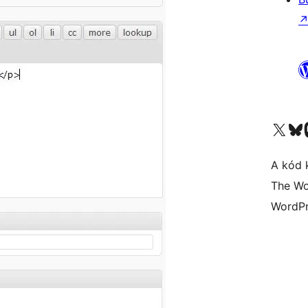
Visit our X (formerly 
Visit ou
A kód 
The Wo
WordPr