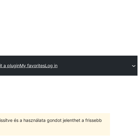
t a plugin
My favorites
Log in
ssítve és a használata gondot jelenthet a frissebb