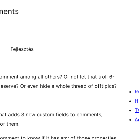
ments
Fejlesztés
omment among all others? Or not let that troll 6-
serve? Or even hide a whole thread of offtipics?
R
H
T
that adds 3 new custom fields to comments,
A
 of them.
comment to know if it has any of those properties