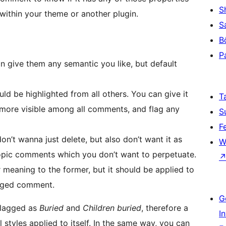
S
 within your theme or another plugin.
S
B
P
an give them any semantic you like, but default
ld be highlighted from all others. You can give it
T
 more visible among all comments, and flag any
S
F
n’t wanna just delete, but also don’t want it as
W
fftopic comments which you don’t want to perpetuate.
ar meaning to the former, but it should be applied to
agged comment.
G
flagged as
Buried
and
Children buried
, therefore a
I
styles applied to itself. In the same way, you can