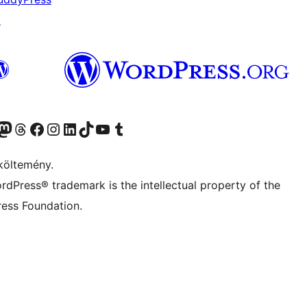
↗
Twitter) account
r Bluesky account
Twitter csatornánk
Visit our Threads account
Facebook oldalunk megtekintése
Visit our Instagram account
Visit our LinkedIn account
Visit our TikTok account
Visit our YouTube channel
Visit our Tumblr account
költemény.
rdPress® trademark is the intellectual property of the
ess Foundation.