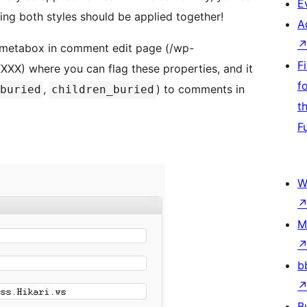
E
ng both styles should be applied together!
A
 metabox in comment edit page (/wp-
F
) where you can flag these properties, and it
f
,
) to comments in
buried
children_buried
t
F
W
M
b
B