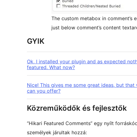
The custom metabox in comment’s ed
just below comment’s content textar
GYIK
Ok, I installed your plugin and as expected no
featured. What now?
Nice! This gives me some great ideas, but th
can you offer?
Közreműködők és fejlesztők
“Hikari Featured Comments” egy nyílt forráskó
személyek járultak hozzá: