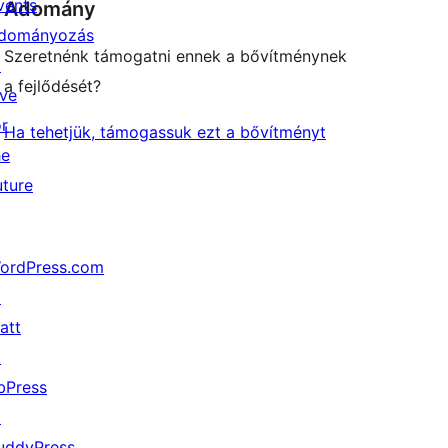
vents
Adomány
dományozás
Szeretnénk támogatni ennek a bővítménynek
↗
a fejlődését?
ive
or
Ha tehetjük, támogassuk ezt a bővítményt
he
uture
ordPress.com
↗
att
↗
bPress
↗
uddyPress