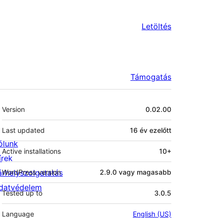
Letöltés
Támogatás
Meta
Version
0.02.00
Last updated
16 év
ezelőtt
ólunk
Active installations
10+
írek
árhelyszolgatatás
WordPress version
2.9.0 vagy magasabb
datvédelem
Tested up to
3.0.5
Language
English (US)