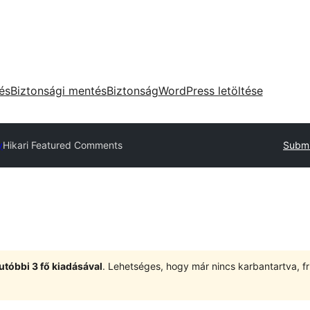
tés
Biztonsági mentés
Biztonság
WordPress letöltése
y
Hikari Featured Comments
Submi
utóbbi 3 fő kiadásával
. Lehetséges, hogy már nincs karbantartva, fri