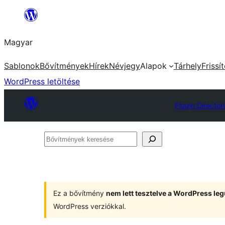
Ugrás
a
Magyar
tartalomhoz
Sablonok
Bővítmények
Hírek
Névjegy
Alapok
Tárhely
Frissí
WordPress letöltése
Plugin Director
Bővítmények
keresése
Ez a bővítmény
nem lett tesztelve a WordPress leg
WordPress verziókkal.