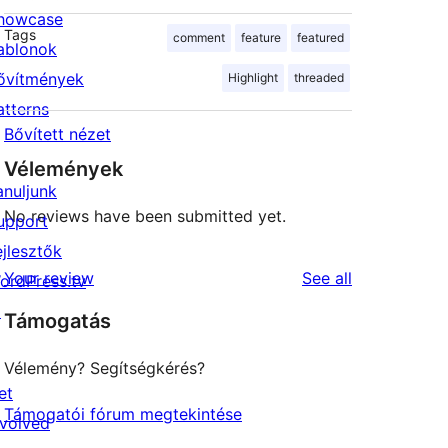
howcase
Tags
comment
feature
featured
ablonok
ővítmények
Highlight
threaded
atterns
Bővített nézet
Vélemények
anuljunk
No reviews have been submitted yet.
upport
ejlesztők
reviews
Your review
See all
ordPress.tv
↗
Támogatás
Vélemény? Segítségkérés?
et
Támogatói fórum megtekintése
nvolved