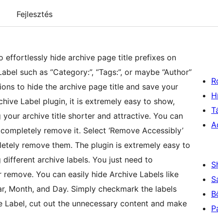
Fejlesztés
 effortlessly hide archive page title prefixes on
 Label such as “Category:”, “Tags:”, or maybe “Author”
R
ons to hide the archive page title and save your
H
hive Label plugin, it is extremely easy to show,
T
 your archive title shorter and attractive. You can
A
an completely remove it. Select ‘Remove Accessibly’
pletely remove them. The plugin is extremely easy to
ifferent archive labels. You just need to
S
 remove. You can easily hide Archive Labels like
S
ar, Month, and Day. Simply checkmark the labels
B
ve Label, cut out the unnecessary content and make
P