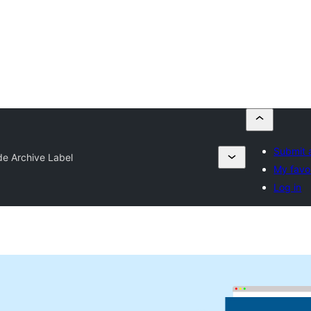
Submit 
de Archive Label
My favo
Log in