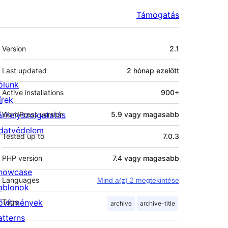
Támogatás
Meta
Version
2.1
Last updated
2 hónap
ezelőtt
ólunk
Active installations
900+
írek
árhelyszolgatatás
WordPress version
5.9 vagy magasabb
datvédelem
Tested up to
7.0.3
PHP version
7.4 vagy magasabb
howcase
Languages
Mind a(z) 2 megtekintése
ablonok
ővítmények
Tags
archive
archive-title
atterns