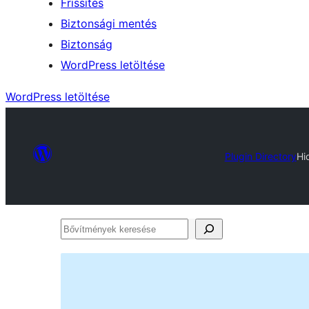
Frissítés
Biztonsági mentés
Biztonság
WordPress letöltése
WordPress letöltése
Plugin Directory
Hi
Bővítmények
keresése