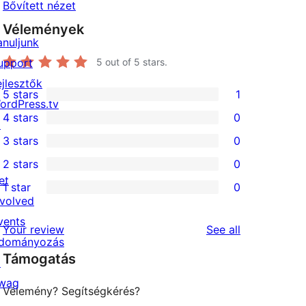
Bővített nézet
Vélemények
anuljunk
upport
5
out of 5 stars.
ejlesztők
5 stars
1
1
ordPress.tv
4 stars
0
5-
↗
0
3 stars
0
star
4-
0
2 stars
0
review
star
3-
0
et
1 star
0
reviews
star
2-
0
nvolved
reviews
star
1-
vents
reviews
Your review
See all
reviews
star
dományozás
Támogatás
reviews
↗
wag
Vélemény? Segítségkérés?
↗