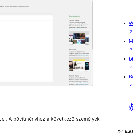
W
M
b
B
ftver. A bővítményhez a következő személyek
Visit our X (formerly 
Visit ou