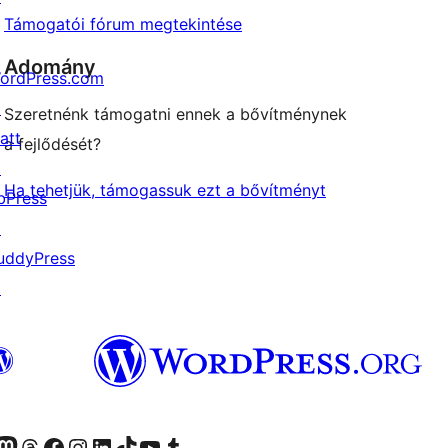
Támogatói fórum megtekintése
Adomány
ordPress.com
↗
Szeretnénk támogatni ennek a bővítménynek
att
a fejlődését?
↗
Ha tehetjük, támogassuk ezt a bővítményt
bPress
↗
uddyPress
↗
Twitter) account
r Bluesky account
Twitter csatornánk
Visit our Threads account
Facebook oldalunk megtekintése
Visit our Instagram account
Visit our LinkedIn account
Visit our TikTok account
Visit our YouTube channel
Visit our Tumblr account