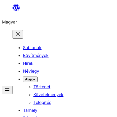
Ugrás
a
Magyar
tartalomhoz
Sablonok
Bővítmények
Hírek
Névjegy
Alapok
Történet
Követelmények
Telepítés
Tárhely