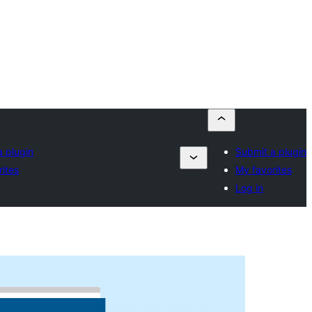
a plugin
Submit a plugin
rites
My favorites
Log in