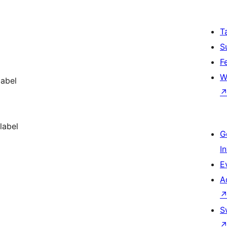
T
S
F
W
label
label
G
I
E
A
S