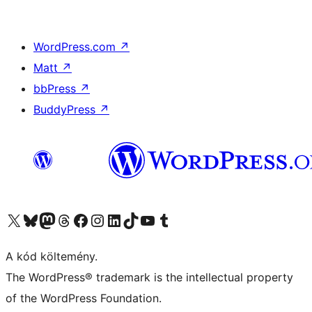
WordPress.com
↗
Matt
↗
bbPress
↗
BuddyPress
↗
Visit our X (formerly Twitter) account
Visit our Bluesky account
Twitter csatornánk
Visit our Threads account
Facebook oldalunk megtekintése
Visit our Instagram account
Visit our LinkedIn account
Visit our TikTok account
Visit our YouTube channel
Visit our Tumblr account
A kód költemény.
The WordPress® trademark is the intellectual property
of the WordPress Foundation.