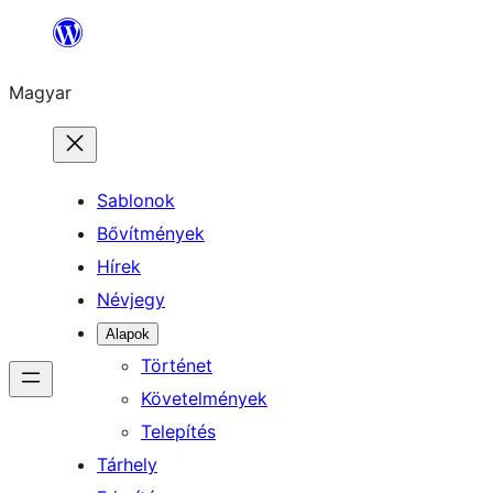
Ugrás
a
Magyar
tartalomhoz
Sablonok
Bővítmények
Hírek
Névjegy
Alapok
Történet
Követelmények
Telepítés
Tárhely