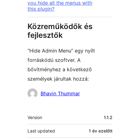
you hide all the menus with
this plugin?
Közreműködők és
fejlesztők
“Hide Admin Menu” egy nyílt
forráskódú szoftver. A
bővítményhez a következő
személyek járultak hozzá:
Közreműködők
Bhavin Thummar
Meta
Version
1.1.2
Last updated
1 év
ezelőtt