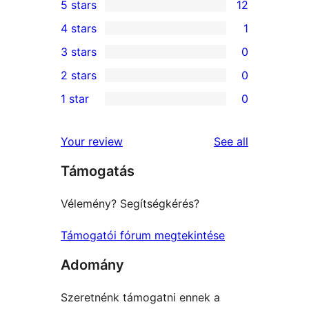
5 stars
12
12
4 stars
1
5-
1
3 stars
0
star
4-
0
2 stars
0
reviews
star
3-
0
1 star
0
review
star
2-
0
reviews
star
1-
reviews
Your review
See all
reviews
star
Támogatás
reviews
Vélemény? Segítségkérés?
Támogatói fórum megtekintése
Adomány
Szeretnénk támogatni ennek a