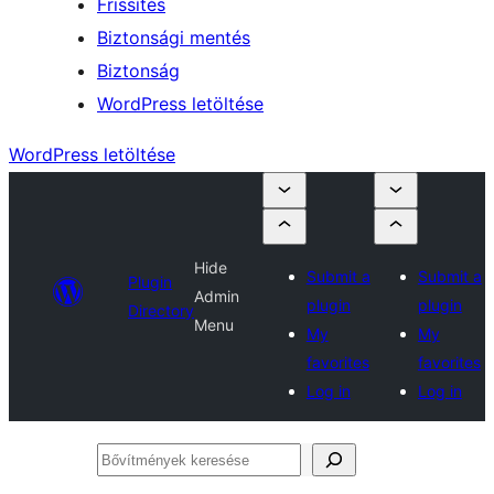
Frissítés
Biztonsági mentés
Biztonság
WordPress letöltése
WordPress letöltése
Hide
Submit a
Submit a
Plugin
Admin
plugin
plugin
Directory
Menu
My
My
favorites
favorites
Log in
Log in
Bővítmények
keresése