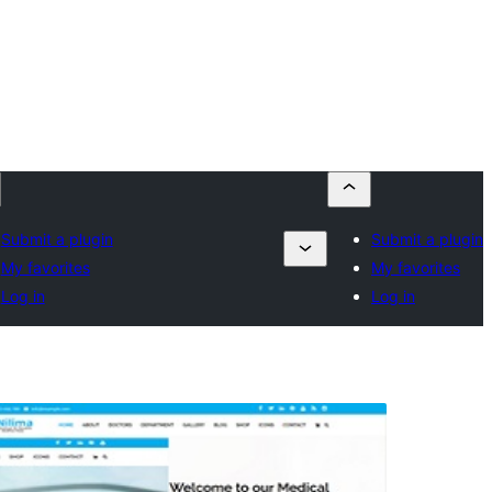
Submit a plugin
Submit a plugin
My favorites
My favorites
Log in
Log in