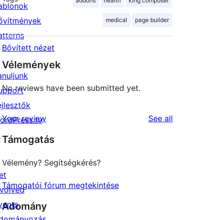
addons
health
king composer
ablonok
ővítmények
medical
page builder
atterns
Bővített nézet
Vélemények
anuljunk
No reviews have been submitted yet.
upport
ejlesztők
reviews
Your review
See all
ordPress.tv
↗
Támogatás
Vélemény? Segítségkérés?
et
Támogatói fórum megtekintése
nvolved
vents
Adomány
dományozás