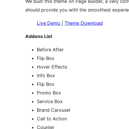
We built this theme on Page Builder, a very co
should provide you with the smoothest experie
Live Demo
|
Theme Download
Addons List
Before After
Flip Box
Hover Effects
Info Box
Flip Box
Promo Box
Service Box
Brand Carousel
Call to Action
Counter