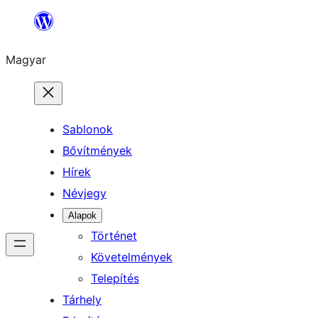
Ugrás
a
Magyar
tartalomhoz
Sablonok
Bővítmények
Hírek
Névjegy
Alapok
Történet
Követelmények
Telepítés
Tárhely