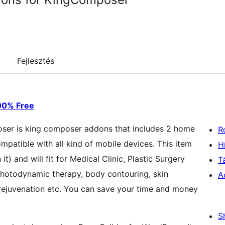
Fejlesztés
100% Free
ser is king composer addons that includes 2 home
R
ompatible with all kind of mobile devices. This item
H
t) and will fit for Medical Clinic, Plastic Surgery
T
photodynamic therapy, body contouring, skin
A
& rejuvenation etc. You can save your time and money
S