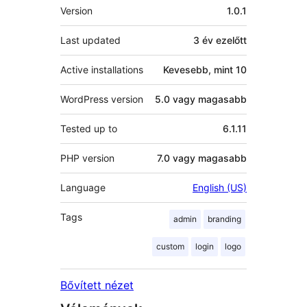
Meta
Version
1.0.1
Last updated
3 év
ezelőtt
Active installations
Kevesebb, mint 10
WordPress version
5.0 vagy magasabb
Tested up to
6.1.11
PHP version
7.0 vagy magasabb
Language
English (US)
Tags
admin
branding
custom
login
logo
Bővített nézet