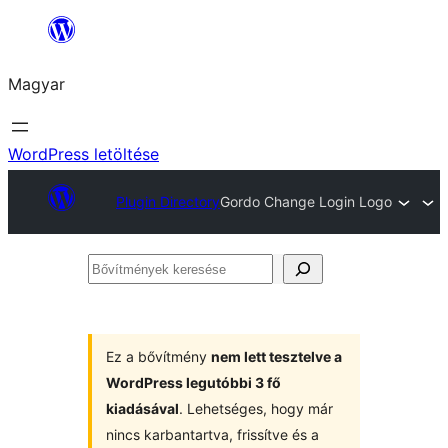
Ugrás
a
Magyar
tartalomhoz
WordPress letöltése
Plugin Directory
Gordo Change Login Logo
Bővítmények
keresése
Ez a bővítmény
nem lett tesztelve a
WordPress legutóbbi 3 fő
kiadásával
. Lehetséges, hogy már
nincs karbantartva, frissítve és a