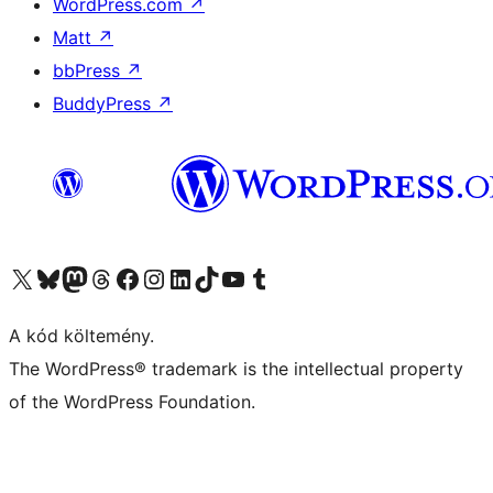
WordPress.com
↗
Matt
↗
bbPress
↗
BuddyPress
↗
Visit our X (formerly Twitter) account
Visit our Bluesky account
Twitter csatornánk
Visit our Threads account
Facebook oldalunk megtekintése
Visit our Instagram account
Visit our LinkedIn account
Visit our TikTok account
Visit our YouTube channel
Visit our Tumblr account
A kód költemény.
The WordPress® trademark is the intellectual property
of the WordPress Foundation.