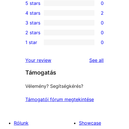
5 stars
0
0
4 stars
2
5-
2
3 stars
0
star
4-
0
2 stars
0
reviews
star
3-
0
1 star
0
reviews
star
2-
0
reviews
star
1-
reviews
Your review
See all
reviews
star
Támogatás
reviews
Vélemény? Segítségkérés?
Támogatói fórum megtekintése
Rólunk
Showcase