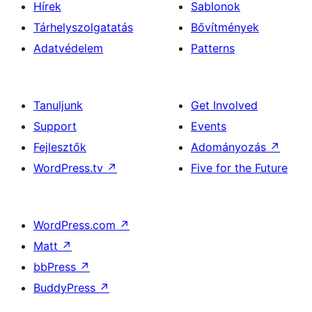
Hírek
Sablonok
Tárhelyszolgatatás
Bővítmények
Adatvédelem
Patterns
Tanuljunk
Get Involved
Support
Events
Fejlesztők
Adományozás
↗
WordPress.tv
↗
Five for the Future
WordPress.com
↗
Matt
↗
bbPress
↗
BuddyPress
↗