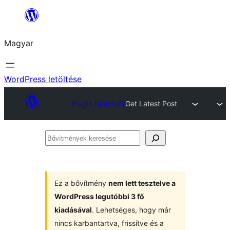
Ugrás
a
Magyar
tartalomhoz
WordPress letöltése
Plugin Directory
Get Latest Post
Bővítmények
keresése
Ez a bővítmény
nem lett tesztelve a
WordPress legutóbbi 3 fő
kiadásával
. Lehetséges, hogy már
nincs karbantartva, frissítve és a