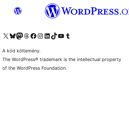
Visit our X (formerly Twitter) account
Visit our Bluesky account
Twitter csatornánk
Visit our Threads account
Facebook oldalunk megtekintése
Visit our Instagram account
Visit our LinkedIn account
Visit our TikTok account
Visit our YouTube channel
Visit our Tumblr account
A kód költemény.
The WordPress® trademark is the intellectual property
of the WordPress Foundation.