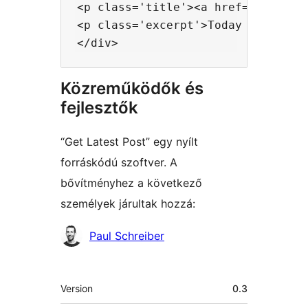
<p class='title'><a href='http://w
<p class='excerpt'>Today I rode a
Közreműködők és
fejlesztők
“Get Latest Post” egy nyílt
forráskódú szoftver. A
bővítményhez a következő
személyek járultak hozzá:
Közreműködők
Paul Schreiber
Meta
Version
0.3