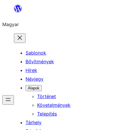
Ugrás
a
Magyar
tartalomhoz
Sablonok
Bővítmények
Hírek
Névjegy
Alapok
Történet
Követelmények
Telepítés
Tárhely