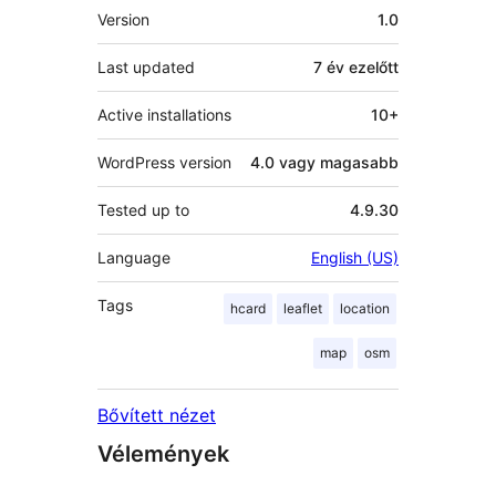
Meta
Version
1.0
Last updated
7 év
ezelőtt
Active installations
10+
WordPress version
4.0 vagy magasabb
Tested up to
4.9.30
Language
English (US)
Tags
hcard
leaflet
location
map
osm
Bővített nézet
Vélemények