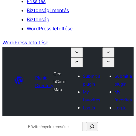
Frissítés
Biztonsági mentés
Biztonság
WordPress letöltése
WordPress letöltése
Geo
Submit a
Submit a
Plugin
hCard
plugin
plugin
Directory
Map
My
My
favorites
favorites
Log in
Log in
Bővítmények
keresése