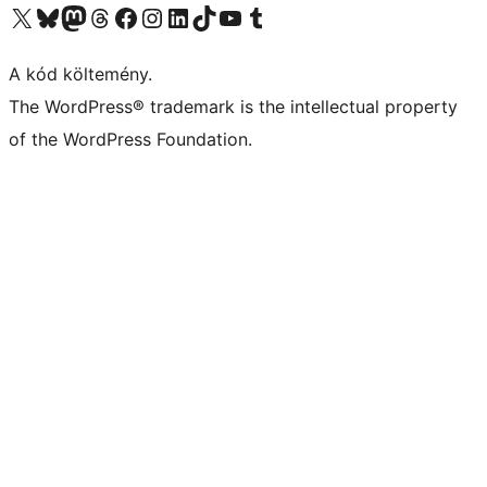
Visit our X (formerly Twitter) account
Visit our Bluesky account
Twitter csatornánk
Visit our Threads account
Facebook oldalunk megtekintése
Visit our Instagram account
Visit our LinkedIn account
Visit our TikTok account
Visit our YouTube channel
Visit our Tumblr account
A kód költemény.
The WordPress® trademark is the intellectual property
of the WordPress Foundation.