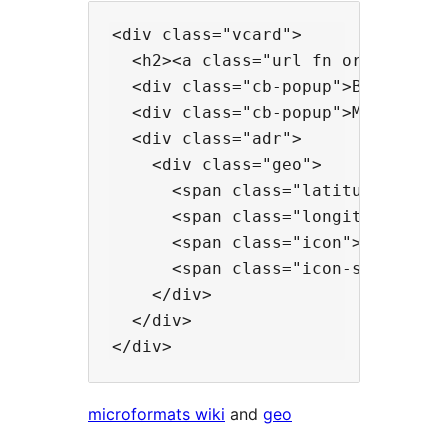
<div class="vcard">

  <h2><a class="url fn org" href=
  <div class="cb-popup">Balacs utc
  <div class="cb-popup">Mon-Fri, 8
  <div class="adr">

    <div class="geo">

      <span class="latitude">47.50
      <span class="longitude">19.0
      <span class="icon">/wp-cont
      <span class="icon-shadow"></
    </div>

  </div>

microformats wiki
and
geo