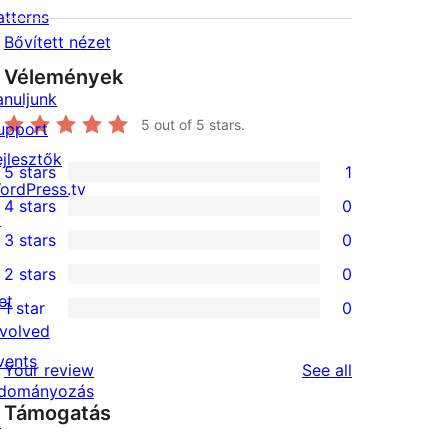
atterns
Bővített nézet
Vélemények
anuljunk
5
out of 5 stars.
upport
ejlesztők
5 stars
1
1
ordPress.tv
4 stars
0
5-
↗
0
3 stars
0
star
4-
0
2 stars
0
review
star
3-
0
et
1 star
0
reviews
star
2-
0
nvolved
reviews
star
1-
vents
reviews
Your review
See all
reviews
star
dományozás
Támogatás
reviews
↗