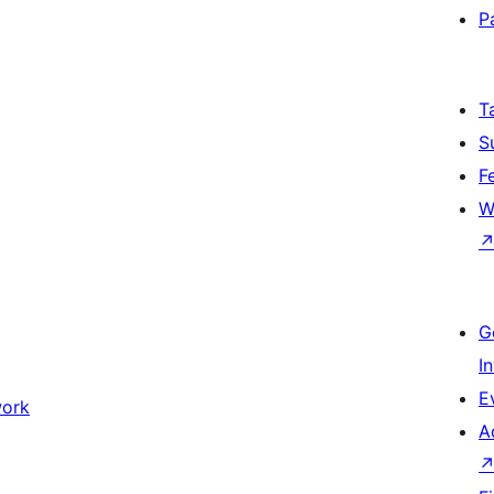
P
T
S
F
W
G
I
E
work
A