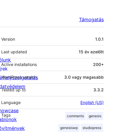
Támogatás
Meta
Version
1.0.1
Last updated
15 év
ezelőtt
ólunk
Active installations
200+
írek
árhelyszolgatatás
WordPress version
3.0 vagy magasabb
datvédelem
Tested up to
3.3.2
Language
English (US)
howcase
Tags
comments
genesis
ablonok
ővítmények
genesiswp
studiopress