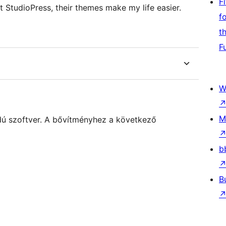
F
at StudioPress, their themes make my life easier.
f
t
F
W
M
dú szoftver. A bővítményhez a következő
b
B