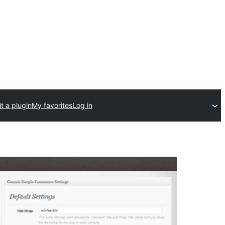
t a plugin
My favorites
Log in