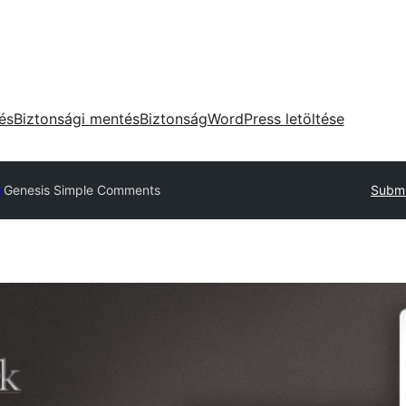
tés
Biztonsági mentés
Biztonság
WordPress letöltése
y
Genesis Simple Comments
Submi