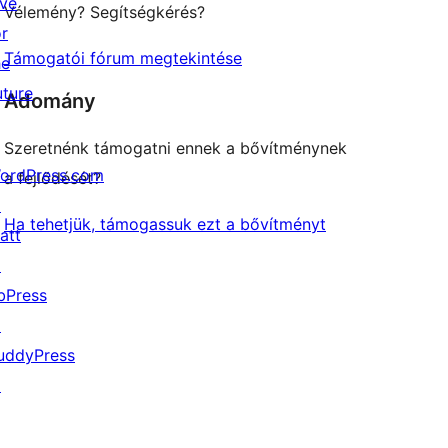
ive
Vélemény? Segítségkérés?
or
Támogatói fórum megtekintése
he
uture
Adomány
Szeretnénk támogatni ennek a bővítménynek
ordPress.com
a fejlődését?
↗
Ha tehetjük, támogassuk ezt a bővítményt
att
↗
bPress
↗
uddyPress
↗