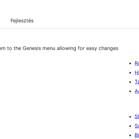
Fejlesztés
m to the Genesis menu allowing for easy changes
R
H
T
A
S
S
B