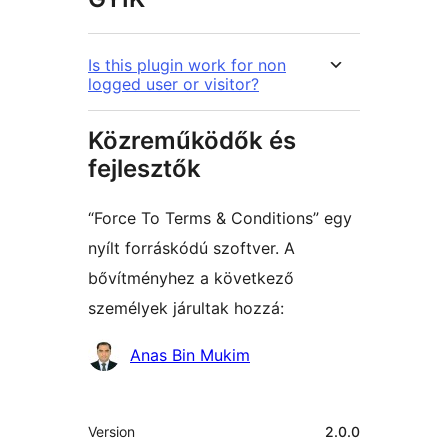
Is this plugin work for non
logged user or visitor?
Közreműködők és
fejlesztők
“Force To Terms & Conditions” egy
nyílt forráskódú szoftver. A
bővítményhez a következő
személyek járultak hozzá:
Közreműködők
Anas Bin Mukim
Meta
Version
2.0.0