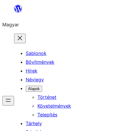
Ugrás
a
Magyar
tartalomhoz
Sablonok
Bővítmények
Hírek
Névjegy
Alapok
Történet
Követelmények
Telepítés
Tárhely