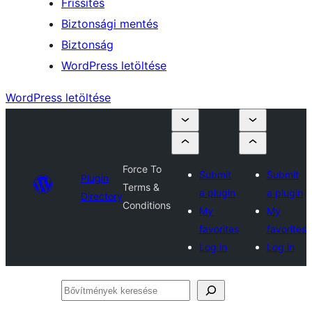
Frissítés
Biztonsági mentés
Biztonság
WordPress letöltése
WordPress letöltése
Force To
Submit
Submit
Plugin
Terms &
a plugin
a plugin
Directory
Conditions
My
My
favorites
favorites
Log in
Log in
Bővítmények
keresése