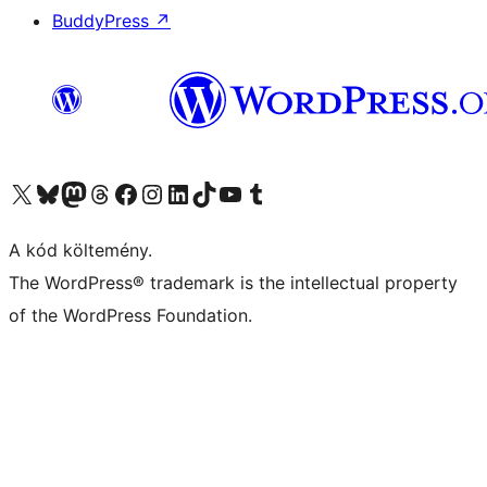
BuddyPress
↗
Visit our X (formerly Twitter) account
Visit our Bluesky account
Twitter csatornánk
Visit our Threads account
Facebook oldalunk megtekintése
Visit our Instagram account
Visit our LinkedIn account
Visit our TikTok account
Visit our YouTube channel
Visit our Tumblr account
A kód költemény.
The WordPress® trademark is the intellectual property
of the WordPress Foundation.