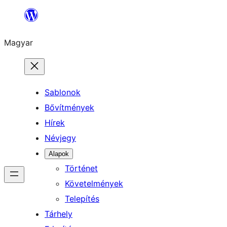
Ugrás
a
Magyar
tartalomhoz
Sablonok
Bővítmények
Hírek
Névjegy
Alapok
Történet
Követelmények
Telepítés
Tárhely