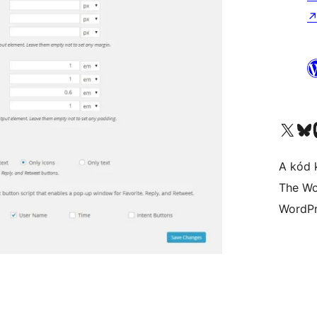
Visit our X (formerly 
Visit ou
A kód 
The Wo
WordPr