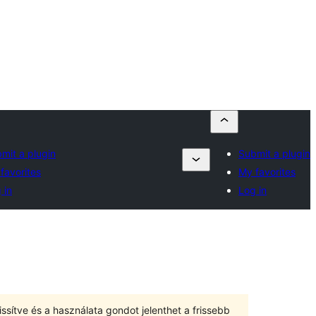
mit a plugin
Submit a plugin
favorites
My favorites
 in
Log in
ssítve és a használata gondot jelenthet a frissebb