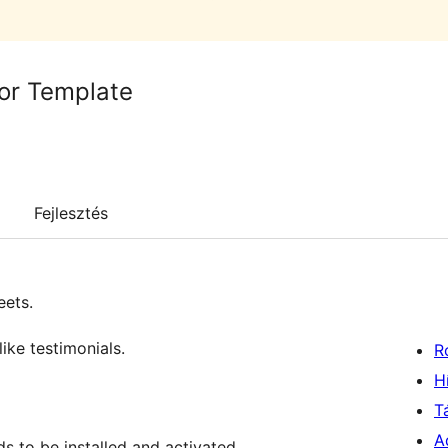
or Template
Fejlesztés
eets.
ike testimonials.
R
H
T
A
s to be installed and activated.