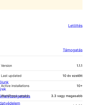
Letöltés
Támogatás
Meta
Version
1.1.1
Last updated
10 év
ezelőtt
ólunk
Active installations
10+
írek
árhelyszolgatatás
WordPress version
3.3 vagy magasabb
datvédelem