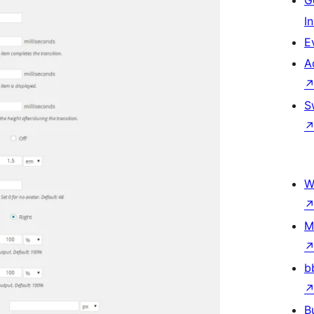
G
I
E
A
S
W
M
b
B