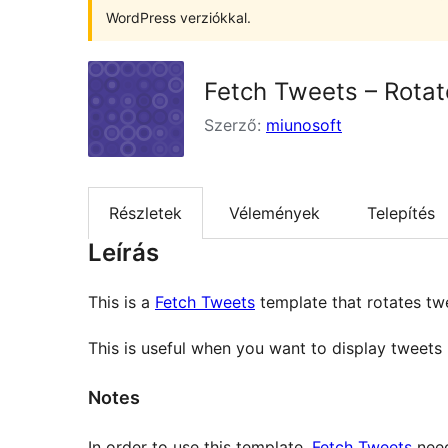
WordPress verziókkal.
Fetch Tweets – Rotat
Szerző:
miunosoft
Részletek
Vélemények
Telepítés
Leírás
This is a
Fetch Tweets
template that rotates tw
This is useful when you want to display tweets l
Notes
In order to use this template,
Fetch Tweets
need