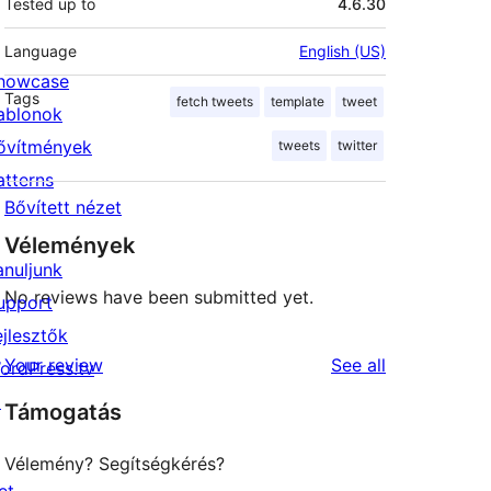
Tested up to
4.6.30
Language
English (US)
howcase
Tags
fetch tweets
template
tweet
ablonok
ővítmények
tweets
twitter
atterns
Bővített nézet
Vélemények
anuljunk
No reviews have been submitted yet.
upport
ejlesztők
reviews
Your review
See all
ordPress.tv
↗
Támogatás
Vélemény? Segítségkérés?