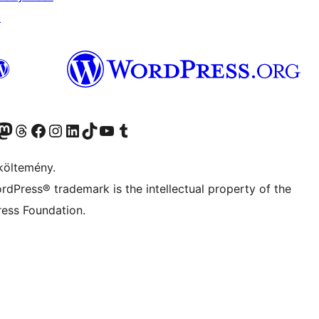
↗
Twitter) account
r Bluesky account
Twitter csatornánk
Visit our Threads account
Facebook oldalunk megtekintése
Visit our Instagram account
Visit our LinkedIn account
Visit our TikTok account
Visit our YouTube channel
Visit our Tumblr account
költemény.
rdPress® trademark is the intellectual property of the
ess Foundation.