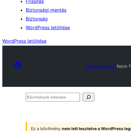
Frissítés
Biztonsági mentés
Biztonság
WordPress letöltése
WordPress letöltése
Plugin Directory
Fetch T
Bővítmények
keresése
Ez a bővítmény
nem lett tesztelve a WordPress leg