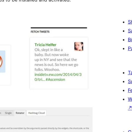
S
S
B
P
T
S
F
W