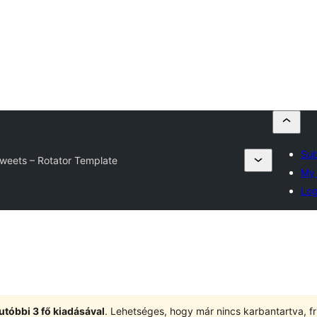
Sub
weets – Rotator Template
My 
Log
utóbbi 3 fő kiadásával
. Lehetséges, hogy már nincs karbantartva, fri