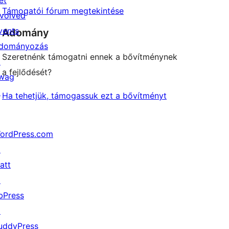
et
Támogatói fórum megtekintése
nvolved
vents
Adomány
dományozás
Szeretnénk támogatni ennek a bővítménynek
↗
a fejlődését?
wag
↗
Ha tehetjük, támogassuk ezt a bővítményt
ordPress.com
↗
att
↗
bPress
↗
uddyPress