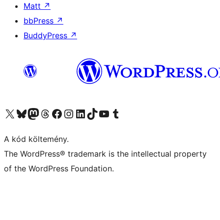
Matt
↗
bbPress
↗
BuddyPress
↗
Visit our X (formerly Twitter) account
Visit our Bluesky account
Twitter csatornánk
Visit our Threads account
Facebook oldalunk megtekintése
Visit our Instagram account
Visit our LinkedIn account
Visit our TikTok account
Visit our YouTube channel
Visit our Tumblr account
A kód költemény.
The WordPress® trademark is the intellectual property
of the WordPress Foundation.