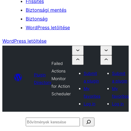
Frissítés
Biztonsági mentés
Biztonság
WordPress letöltése
WordPress letöltése
Failed
Actions
Submit
Submit
Plugin
Monitor
a plugin
a plugin
Directory
for Action
My
My
Scheduler
favorites
favorites
Log in
Log in
Bővítmények
keresése