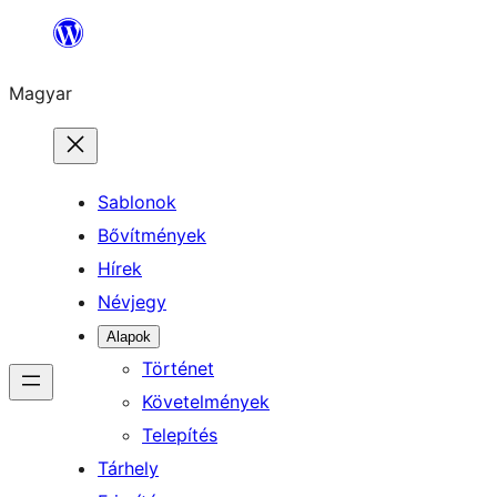
Ugrás
a
Magyar
tartalomhoz
Sablonok
Bővítmények
Hírek
Névjegy
Alapok
Történet
Követelmények
Telepítés
Tárhely