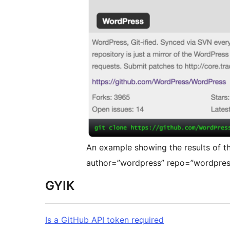
An example showing the results of t
author=”wordpress” repo=”wordpres
GYIK
Is a GitHub API token required