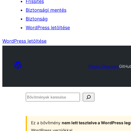
Frissítés
Biztonsági mentés
Biztonság
WordPress letöltése
WordPress letöltése
Plugin Directory
GitHu
Bővítmények
keresése
Ez a bővítmény
nem lett tesztelve a WordPress leg
WordPress verziókkal.