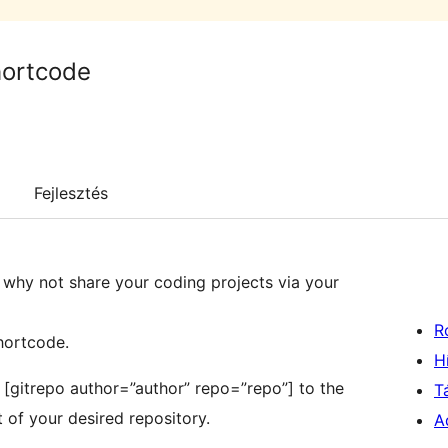
hortcode
Fejlesztés
why not share your coding projects via your
R
hortcode.
H
 [gitrepo author=”author” repo=”repo”] to the
T
t of your desired repository.
A