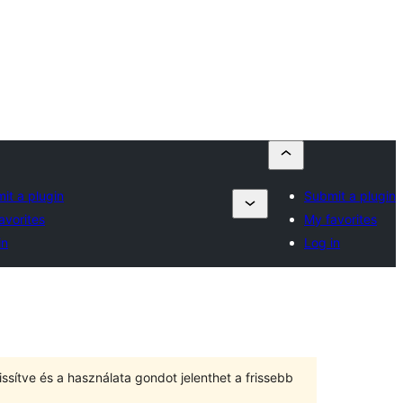
it a plugin
Submit a plugin
avorites
My favorites
in
Log in
ssítve és a használata gondot jelenthet a frissebb