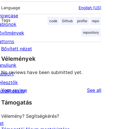
Language
English (US)
howcase
Tags
code
Github
profile
repo
ablonok
ővítmények
repository
atterns
Bővített nézet
Vélemények
anuljunk
No reviews have been submitted yet.
upport
ejlesztők
reviews
Your review
See all
ordPress.tv
↗
Támogatás
Vélemény? Segítségkérés?
et