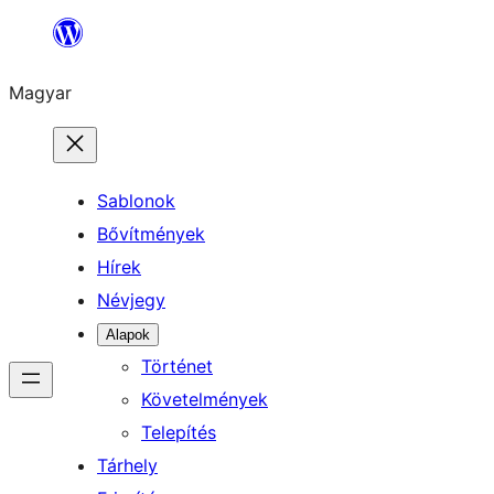
Ugrás
a
Magyar
tartalomhoz
Sablonok
Bővítmények
Hírek
Névjegy
Alapok
Történet
Követelmények
Telepítés
Tárhely