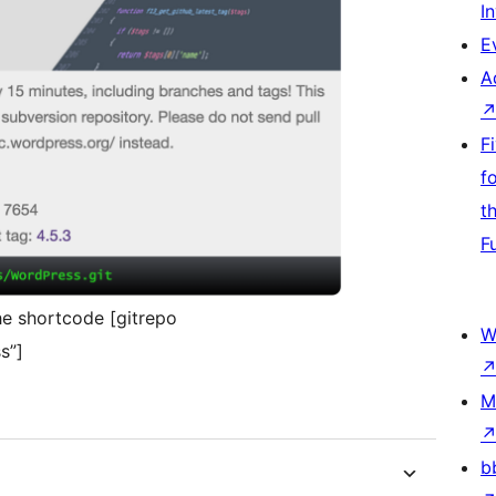
I
E
A
F
f
t
F
he shortcode [gitrepo
W
s”]
M
b