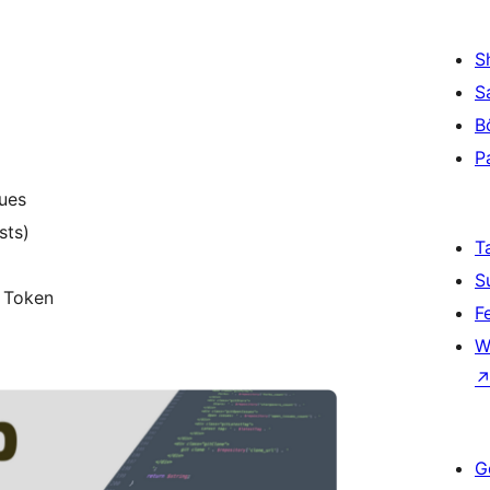
S
S
B
P
sues
sts)
T
S
I Token
F
W
G