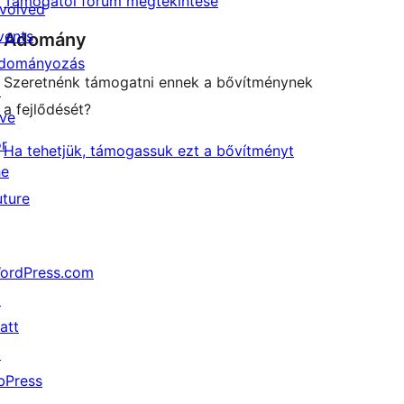
Támogatói fórum megtekintése
nvolved
vents
Adomány
dományozás
Szeretnénk támogatni ennek a bővítménynek
↗
a fejlődését?
ive
or
Ha tehetjük, támogassuk ezt a bővítményt
he
uture
ordPress.com
↗
att
↗
bPress