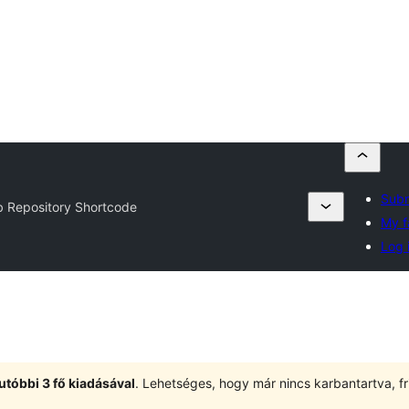
Subm
b Repository Shortcode
My f
Log 
utóbbi 3 fő kiadásával
. Lehetséges, hogy már nincs karbantartva, fri