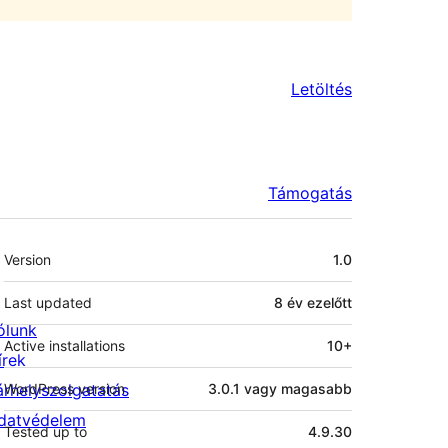
Letöltés
Támogatás
Meta
Version
1.0
Last updated
8 év
ezelőtt
ólunk
Active installations
10+
írek
árhelyszolgatatás
WordPress version
3.0.1 vagy magasabb
datvédelem
Tested up to
4.9.30