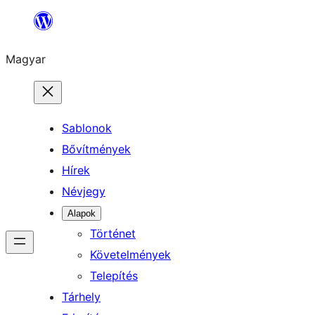
Ugrás
a
Magyar
tartalomhoz
Sablonok
Bővítmények
Hírek
Névjegy
Alapok
Történet
Követelmények
Telepítés
Tárhely