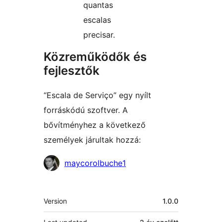
quantas
escalas
precisar.
Közreműködők és
fejlesztők
“Escala de Serviço” egy nyílt
forráskódú szoftver. A
bővítményhez a következő
személyek járultak hozzá:
Közreműködők
maycorolbuche1
Meta
Version
1.0.0