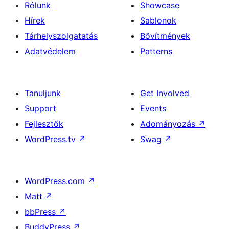
Rólunk
Showcase
Hírek
Sablonok
Tárhelyszolgatatás
Bővítmények
Adatvédelem
Patterns
Tanuljunk
Get Involved
Support
Events
Fejlesztők
Adományozás
↗
WordPress.tv
↗
Swag
↗
WordPress.com
↗
Matt
↗
bbPress
↗
BuddyPress
↗