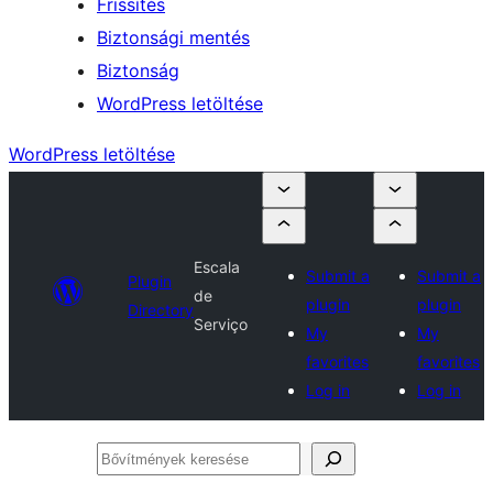
Frissítés
Biztonsági mentés
Biztonság
WordPress letöltése
WordPress letöltése
Escala
Submit a
Submit a
Plugin
de
plugin
plugin
Directory
Serviço
My
My
favorites
favorites
Log in
Log in
Bővítmények
keresése