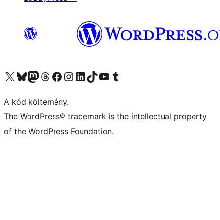
Visit our X (formerly Twitter) account
Visit our Bluesky account
Twitter csatornánk
Visit our Threads account
Facebook oldalunk megtekintése
Visit our Instagram account
Visit our LinkedIn account
Visit our TikTok account
Visit our YouTube channel
Visit our Tumblr account
A kód költemény.
The WordPress® trademark is the intellectual property
of the WordPress Foundation.