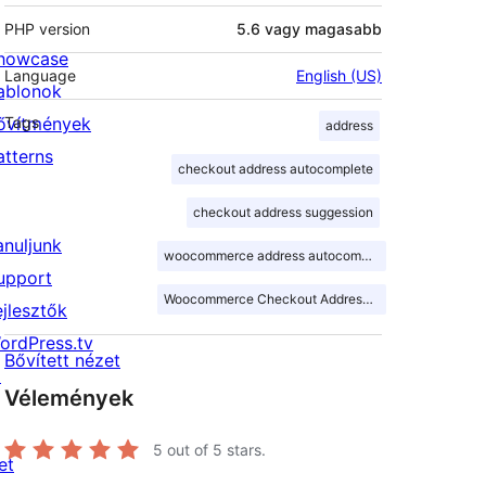
PHP version
5.6 vagy magasabb
howcase
Language
English (US)
ablonok
ővítmények
Tags
address
atterns
checkout address autocomplete
checkout address suggession
anuljunk
woocommerce address autocomplete
upport
Woocommerce Checkout Address Autocomplete
ejlesztők
ordPress.tv
Bővített nézet
↗
Vélemények
5
out of 5 stars.
et