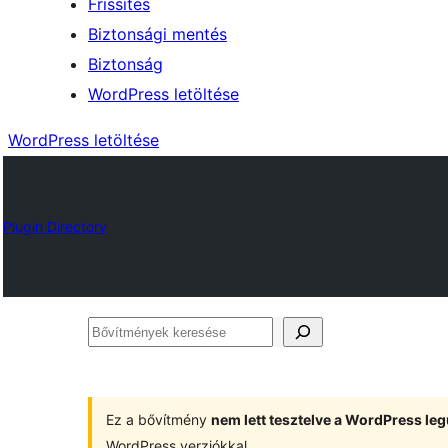
Frissítés
Biztonsági mentés
Biztonság
WordPress letöltése
WordPress letöltése
Plugin Directory
Bővítmények
keresése
Ez a bővítmény
nem lett tesztelve a WordPress leg
WordPress verziókkal.