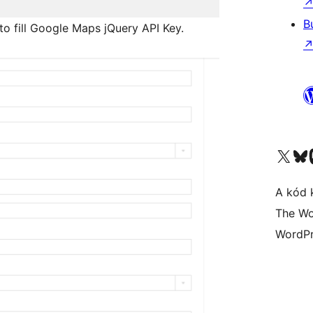
B
o fill Google Maps jQuery API Key.
Visit our X (formerly 
Visit ou
A kód 
The Wo
WordPr