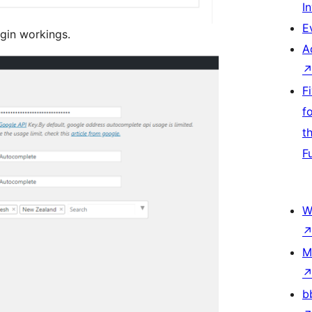
I
E
gin workings.
A
F
f
t
F
W
M
b