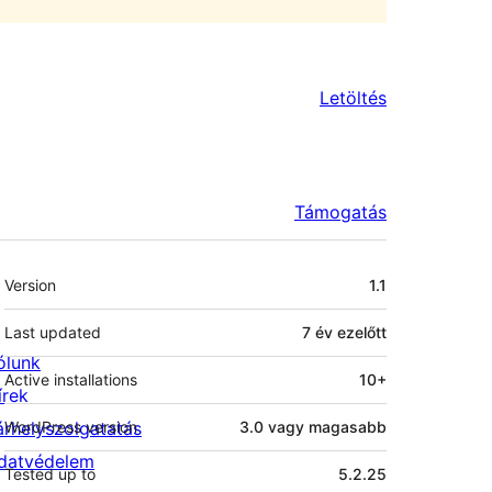
Letöltés
Támogatás
Meta
Version
1.1
Last updated
7 év
ezelőtt
ólunk
Active installations
10+
írek
árhelyszolgatatás
WordPress version
3.0 vagy magasabb
datvédelem
Tested up to
5.2.25