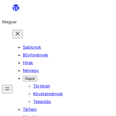
Ugrás
a
Magyar
tartalomhoz
Sablonok
Bővítmények
Hírek
Névjegy
Alapok
Történet
Követelmények
Telepítés
Tárhely