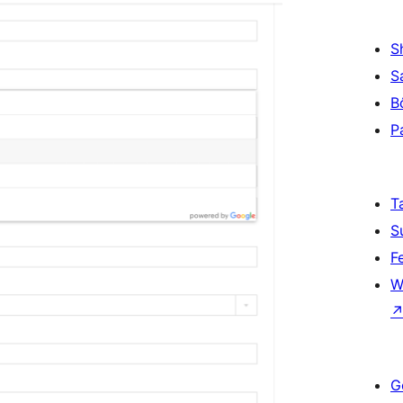
S
S
B
P
T
S
F
W
G