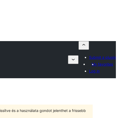
Submit a plugin
My favorites
Log in
ssítve és a használata gondot jelenthet a frissebb