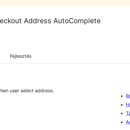
ckout Address AutoComplete
Fejlesztés
when user select address.
R
H
T
A