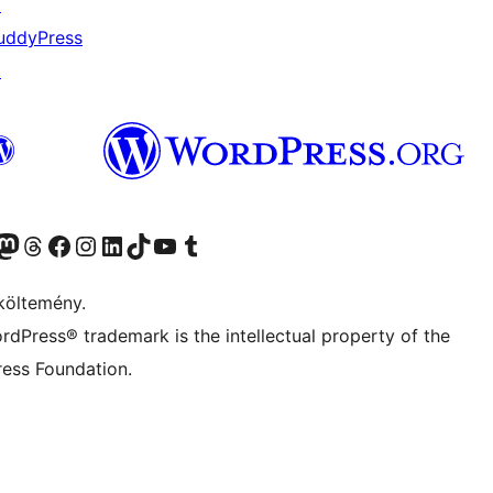
↗
uddyPress
↗
Twitter) account
r Bluesky account
Twitter csatornánk
Visit our Threads account
Facebook oldalunk megtekintése
Visit our Instagram account
Visit our LinkedIn account
Visit our TikTok account
Visit our YouTube channel
Visit our Tumblr account
költemény.
rdPress® trademark is the intellectual property of the
ess Foundation.