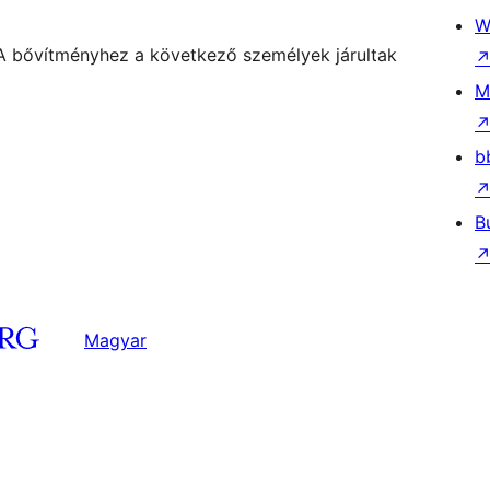
W
. A bővítményhez a következő személyek járultak
M
b
B
Magyar