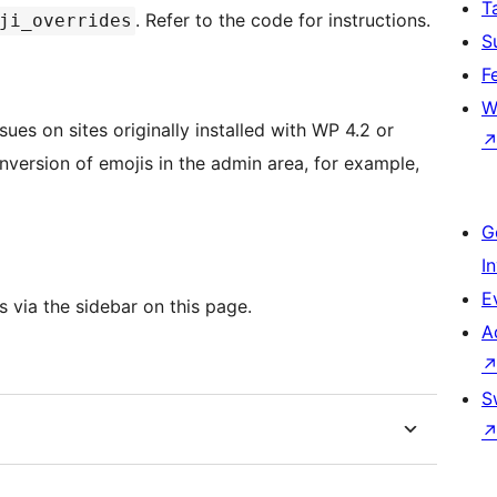
T
. Refer to the code for instructions.
ji_overrides
S
F
W
ues on sites originally installed with WP 4.2 or
nversion of emojis in the admin area, for example,
G
I
E
s via the sidebar on this page.
A
S