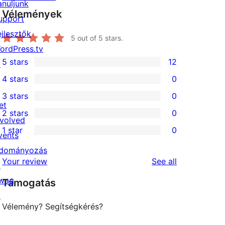
anuljunk
Vélemények
upport
ejlesztők
5
out of 5 stars.
ordPress.tv
5 stars
12
↗
12
4 stars
0
5-
0
3 stars
0
star
4-
0
et
2 stars
0
reviews
star
3-
0
nvolved
1 star
0
reviews
star
2-
vents
0
reviews
star
dományozás
1-
reviews
Your review
See all
reviews
↗
star
wag
Támogatás
reviews
↗
Vélemény? Segítségkérés?