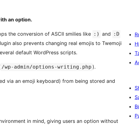
ith an option.
ps the conversion of ASCII smilies like
and
:)
:D
R
plugin also prevents changing real emojis to Twemoji
H
several default WordPress scripts.
T
A
(
).
/wp-admin/options-writing.php
rted via an emoji keyboard) from being stored and
S
S
B
P
nvironment in mind, giving users an option without