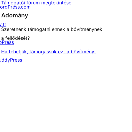
Támogatói fórum megtekintése
ordPress.com
Adomány
↗
att
Szeretnénk támogatni ennek a bővítménynek
↗
a fejlődését?
bPress
↗
Ha tehetjük, támogassuk ezt a bővítményt
uddyPress
↗