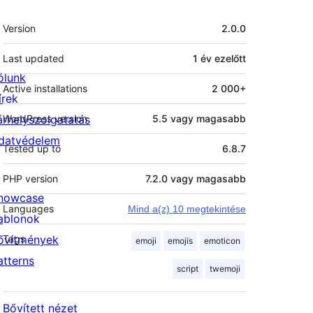
Meta
Version
2.0.0
Last updated
1 év
ezelőtt
ólunk
Active installations
2 000+
írek
árhelyszolgatatás
WordPress version
5.5 vagy magasabb
datvédelem
Tested up to
6.8.7
PHP version
7.2.0 vagy magasabb
howcase
Languages
Mind a(z) 10 megtekintése
ablonok
ővítmények
Tags
emoji
emojis
emoticon
atterns
script
twemoji
Bővített nézet