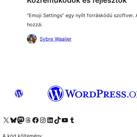
Közreműködők és fejlesztők
“Emoji Settings” egy nyílt forráskódú szoftver
hozzá:
Közreműködők
Sybre Waaijer
Visit our X (formerly Twitter) account
Visit our Bluesky account
Twitter csatornánk
Visit our Threads account
Facebook oldalunk megtekintése
Visit our Instagram account
Visit our LinkedIn account
Visit our TikTok account
Visit our YouTube channel
Visit our Tumblr account
A kód költemény.