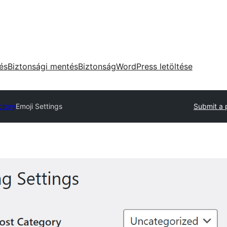
tés
Biztonsági mentés
Biztonság
WordPress letöltése
ctory
Emoji Settings
Submit a 