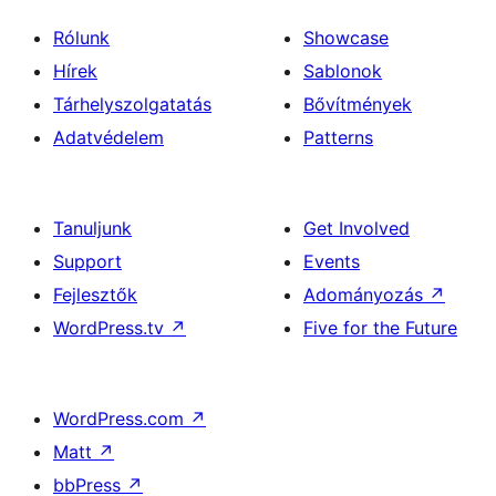
Rólunk
Showcase
Hírek
Sablonok
Tárhelyszolgatatás
Bővítmények
Adatvédelem
Patterns
Tanuljunk
Get Involved
Support
Events
Fejlesztők
Adományozás
↗
WordPress.tv
↗
Five for the Future
WordPress.com
↗
Matt
↗
bbPress
↗