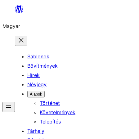
Ugrás
a
Magyar
tartalomhoz
Sablonok
Bővítmények
Hírek
Névjegy
Alapok
Történet
Követelmények
Telepítés
Tárhely