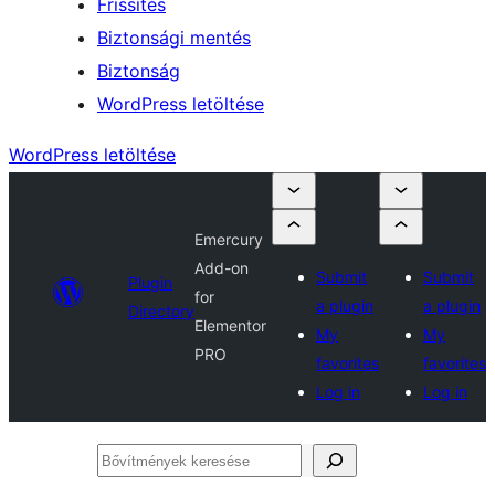
Frissítés
Biztonsági mentés
Biztonság
WordPress letöltése
WordPress letöltése
Emercury
Add-on
Submit
Submit
Plugin
for
a plugin
a plugin
Directory
Elementor
My
My
PRO
favorites
favorites
Log in
Log in
Bővítmények
keresése