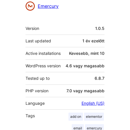
Közreműködők
Emercury
Meta
Version
1.0.5
Last updated
1 év
ezelőtt
Active installations
Kevesebb, mint 10
WordPress version
4.6 vagy magasabb
Tested up to
6.8.7
PHP version
7.0 vagy magasabb
Language
English (US)
Tags
add on
elementor
email
emercury