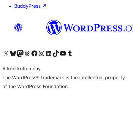
BuddyPress
↗
Visit our X (formerly Twitter) account
Visit our Bluesky account
Twitter csatornánk
Visit our Threads account
Facebook oldalunk megtekintése
Visit our Instagram account
Visit our LinkedIn account
Visit our TikTok account
Visit our YouTube channel
Visit our Tumblr account
A kód költemény.
The WordPress® trademark is the intellectual property
of the WordPress Foundation.