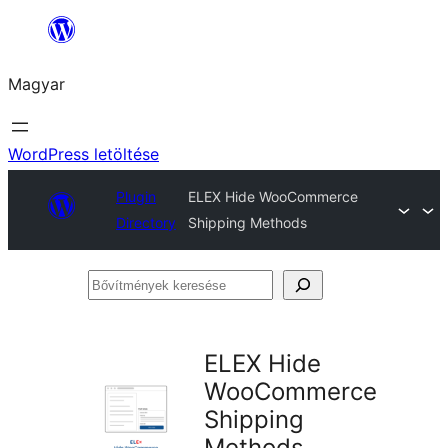
Ugrás
a
Magyar
tartalomhoz
WordPress letöltése
Plugin
ELEX Hide WooCommerce
Directory
Shipping Methods
Bővítmények
keresése
ELEX Hide
WooCommerce
Shipping
Methods