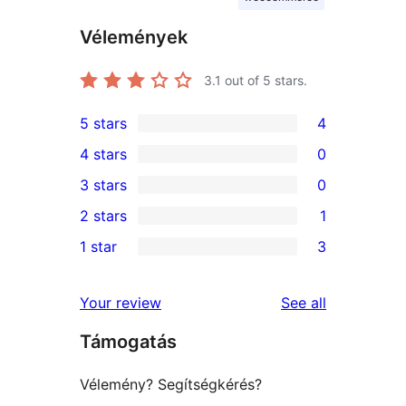
Vélemények
3.1
out of 5 stars.
5 stars
4
4
4 stars
0
5-
0
3 stars
0
star
4-
0
2 stars
1
reviews
star
3-
1
1 star
3
reviews
star
2-
3
reviews
star
1-
reviews
Your review
See all
review
star
Támogatás
reviews
Vélemény? Segítségkérés?