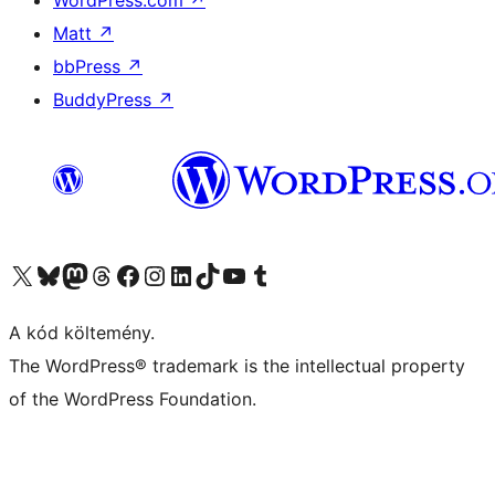
Matt
↗
bbPress
↗
BuddyPress
↗
Visit our X (formerly Twitter) account
Visit our Bluesky account
Twitter csatornánk
Visit our Threads account
Facebook oldalunk megtekintése
Visit our Instagram account
Visit our LinkedIn account
Visit our TikTok account
Visit our YouTube channel
Visit our Tumblr account
A kód költemény.
The WordPress® trademark is the intellectual property
of the WordPress Foundation.