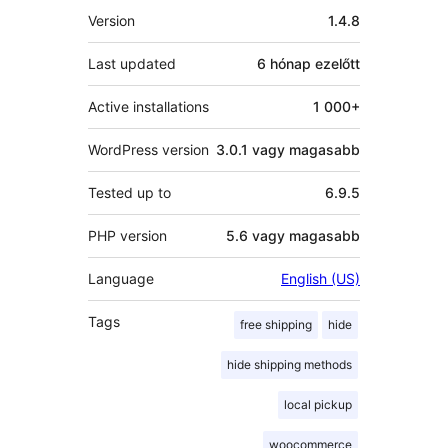
Meta
Version
1.4.8
Last updated
6 hónap
ezelőtt
Active installations
1 000+
WordPress version
3.0.1 vagy magasabb
Tested up to
6.9.5
PHP version
5.6 vagy magasabb
Language
English (US)
Tags
free shipping
hide
hide shipping methods
local pickup
woocommerce