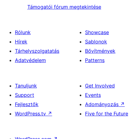
Támogatói fórum megtekintése
Rólunk
Showcase
Hírek
Sablonok
Tárhelyszolgatatás
Bővítmények
Adatvédelem
Patterns
Tanuljunk
Get Involved
Support
Events
Fejlesztők
Adományozás
↗
WordPress.tv
↗
Five for the Future
WordPress.com
↗