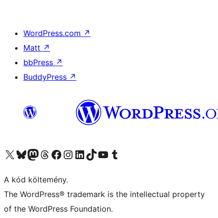
WordPress.com
↗
Matt
↗
bbPress
↗
BuddyPress
↗
Visit our X (formerly Twitter) account
Visit our Bluesky account
Twitter csatornánk
Visit our Threads account
Facebook oldalunk megtekintése
Visit our Instagram account
Visit our LinkedIn account
Visit our TikTok account
Visit our YouTube channel
Visit our Tumblr account
A kód költemény.
The WordPress® trademark is the intellectual property
of the WordPress Foundation.