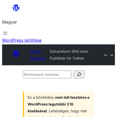
Ugrás
a
Magyar
tartalomhoz
WordPress letöltése
Plugin
Eatransform SNS Auto
Directory
Publisher for Twitter
Bővítmények
keresése
Ez a bővítmény
nem lett tesztelve a
WordPress legutóbbi 3 fő
kiadásával
. Lehetséges, hogy már