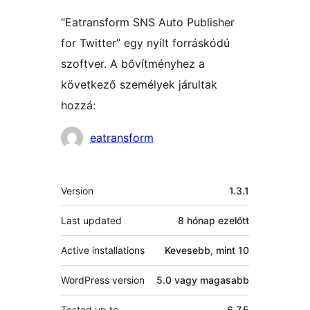
“Eatransform SNS Auto Publisher
for Twitter” egy nyílt forráskódú
szoftver. A bővítményhez a
következő személyek járultak
hozzá:
Közreműködők
eatransform
Meta
Version
1.3.1
Last updated
8 hónap
ezelőtt
Active installations
Kevesebb, mint 10
WordPress version
5.0 vagy magasabb
Tested up to
6.7.5