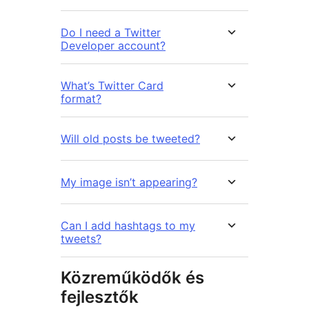
Do I need a Twitter
Developer account?
What’s Twitter Card
format?
Will old posts be tweeted?
My image isn’t appearing?
Can I add hashtags to my
tweets?
Közreműködők és
fejlesztők