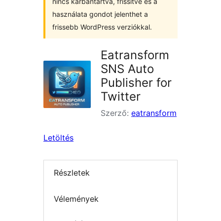
nincs karbantartva, frissítve és a
használata gondot jelenthet a
frissebb WordPress verziókkal.
Eatransform
SNS Auto
Publisher for
Twitter
Szerző:
eatransform
Letöltés
Részletek
Vélemények