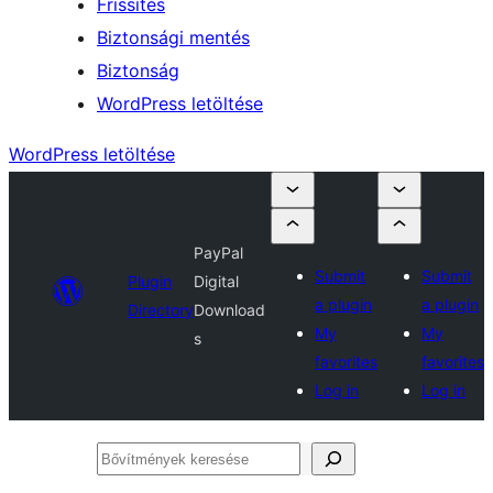
Frissítés
Biztonsági mentés
Biztonság
WordPress letöltése
WordPress letöltése
PayPal
Submit
Submit
Plugin
Digital
a plugin
a plugin
Directory
Download
My
My
s
favorites
favorites
Log in
Log in
Bővítmények
keresése