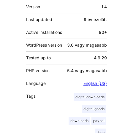
Meta
Version
1.4
Last updated
9 év
ezelőtt
Active installations
90+
WordPress version
3.0 vagy magasabb
Tested up to
4.9.29
PHP version
5.4 vagy magasabb
Language
English (US)
Tags
digital downloads
digital goods
downloads
paypal
shop