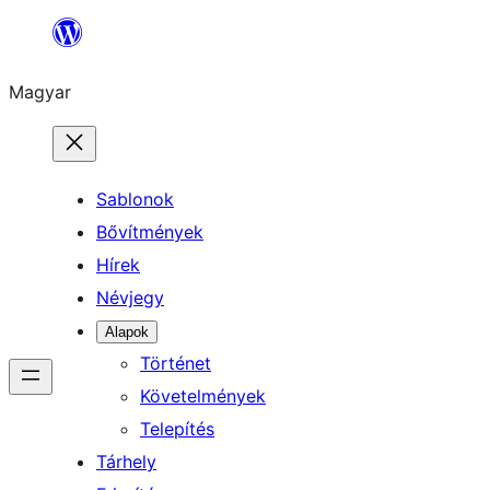
Ugrás
a
Magyar
tartalomhoz
Sablonok
Bővítmények
Hírek
Névjegy
Alapok
Történet
Követelmények
Telepítés
Tárhely