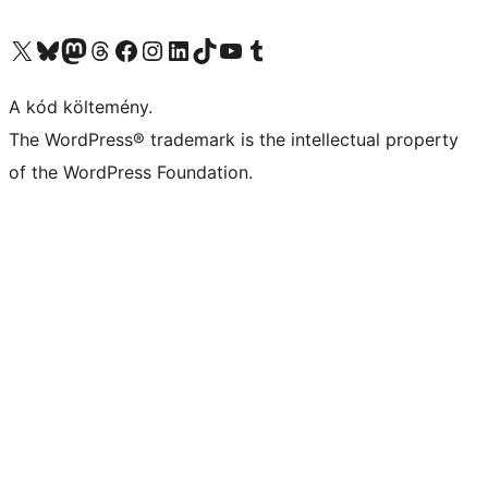
Visit our X (formerly Twitter) account
Visit our Bluesky account
Twitter csatornánk
Visit our Threads account
Facebook oldalunk megtekintése
Visit our Instagram account
Visit our LinkedIn account
Visit our TikTok account
Visit our YouTube channel
Visit our Tumblr account
A kód költemény.
The WordPress® trademark is the intellectual property
of the WordPress Foundation.