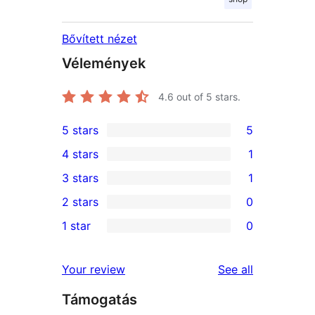
Bővített nézet
Vélemények
4.6
out of 5 stars.
5 stars
5
5
4 stars
1
5-
1
3 stars
1
star
4-
1
2 stars
0
reviews
star
3-
0
1 star
0
review
star
2-
0
review
star
1-
reviews
Your review
See all
reviews
star
Támogatás
reviews