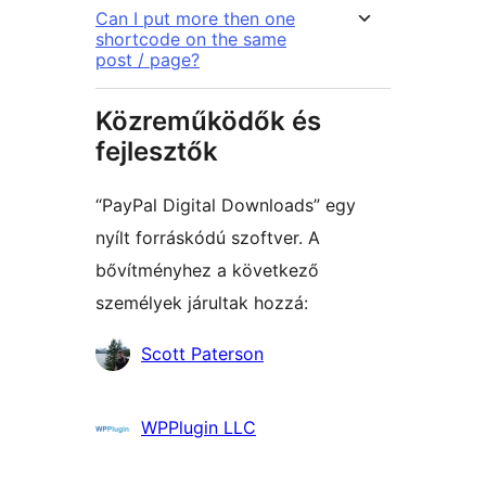
Can I put more then one
shortcode on the same
post / page?
Közreműködők és
fejlesztők
“PayPal Digital Downloads” egy
nyílt forráskódú szoftver. A
bővítményhez a következő
személyek járultak hozzá:
Közreműködők
Scott Paterson
WPPlugin LLC